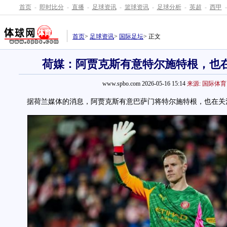
首页
-
即时比分
-
直播
-
足球资讯
-
篮球资讯
-
足球分析
-
英超
-
西甲
-
首页
>
足球资讯
>
国际足坛
> 正文
荷媒：阿贾克斯有意特尔施特根，也
www.spbo.com 2026-05-16 15:14
来源: 国际体育
据荷兰媒体的消息，阿贾克斯有意巴萨门将特尔施特根，也在关