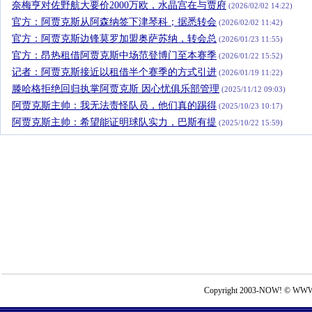
奈梅亨对佐野航大要价2000万欧，水晶宫在与贾府
(2026/02/02 14:22)
官方：阿贾克斯从阿森纳签下津琴科；据悉转会
(2026/02/02 11:42)
官方：阿贾克斯边锋莫罗加盟奥萨苏纳，转会总
(2026/01/23 11:55)
官方：昂热租借阿贾克斯中场范登博门至本赛季
(2026/01/22 15:52)
记者：阿贾克斯接近以租借半个赛季的方式引进
(2026/01/19 11:22)
滕哈格拒绝回归执掌阿贾克斯 因心忧俱乐部管理
(2025/11/12 09:03)
阿贾克斯主帅：我无法责怪队员，他们真的踢得
(2025/10/23 10:17)
阿贾克斯主帅：希望能证明球队实力，巴斯有提
(2025/10/22 15:59)
Copyright 2003-NOW! © WWW