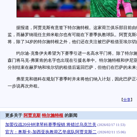
据报道，阿贾克斯有意签下特尔施特根。这家荷兰俱乐部目前由约
监，而赫罗纳现任主帅米歇尔也有可能在下赛季执教球队。阿贾克斯
将，除了34岁的特尔施特根之外，他们还在关注被巴萨租借至埃尔切
约尔迪-克鲁伊夫希望为下赛季引进一名高水平门将。除了特尔施
森门将马克-弗莱肯的名字也出现在引援名单中。特尔施特根和伊尼亚
分别结束在赫罗纳和埃尔切的租借后返回巴萨，但他们在巴萨的未来
弗里克和德科在规划下赛季时并未将他们纳入计划，因此巴萨正
一步说再次外租。
【
分享
】
更多关于
阿贾克斯
特尔施特根
的新闻
加盟仅战20分钟津琴科赛季报销 将错过乌克兰关
(2026/02/17 11:53)
官方：奥斯卡-加西亚执教荷乙垫底队阿贾克斯二
(2026/02/11 15:06)