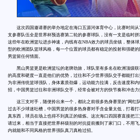
这次四国邀请赛的举办地定在海口五源河体育中心，比赛时间从7月
支参赛队伍全是世界杯预选赛第二轮的参赛球队，没有一支是临时拼
这些年在欧洲篮坛进步神速，内线有在NBA效力的球员坐镇，整体
型的欧洲团队篮球风格，每一个位置的球员都有稳定的投射和强硬的
男篮留任何情面。
黑山男篮更是欧洲篮坛的老牌劲旅，球队里有多名在欧洲顶级联
的高度和硬度一直是他们的优势，过往和不少世界强队交手都能打出
为非洲传统篮球强队，身体素质劲爆，运动能力拉满，反击速度和内
招，中国男篮过往和非洲球队交手，经常会被对方的快节奏和冲击力
这三支对手，随便拎出来一个，都比之前很多热身赛里的“网红队”
过去不少球迷吐槽，中国男篮的很多热身赛对手含金量太低，打着打
真东西，球员在场上也得不到真正的锻炼。这次海口四国赛直接把三
请过来，相当于直接把世界杯级别的对抗提前搬到了家门口，不用飞
内就能和不同风格的世界强队真刀真枪过招。