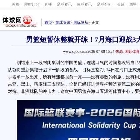
首页
-
即时比分
-
直播
-
足球资讯
-
篮球资讯
-
足球分析
-
英超
-
西甲
-
首页
>
篮球资讯
>
国际篮坛
> 正文
男篮短暂休整就开练！7月海口迎战3
www.spbo.com 2026-07-08 16:24
来源: 国际体育
刚结束上一段封闭集训的中国男篮，连喘口气的时间都没给自己
队就将重新集结开启下一阶段的备战，目标直指7月24日在海口正式
手名单一放出来，所有球迷都眼前一亮——没有凑数的弱旅，没有用
吉亚、黑山、喀麦隆三支球队，全是已经打进世界杯预选赛第二轮的
对抗、非洲球队的冲击力，这次中国男篮在海口五源河体育中心，要