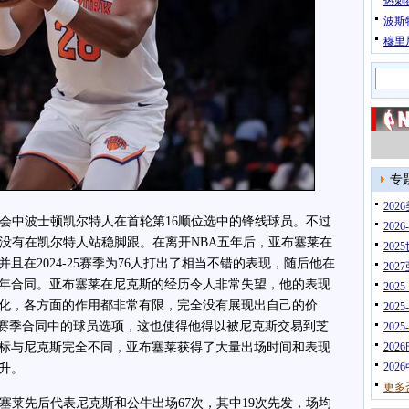
热刺
波斯
穆里
专
20
大会中波士顿凯尔特人在首轮第16顺位选中的锋线球员。不过
202
并没有在凯尔特人站稳脚跟。在离开NBA五年后，亚布塞莱在
202
并且在2024-25赛季为76人打出了相当不错的表现，随后他在
202
年合同。亚布塞莱在尼克斯的经历令人非常失望，他的表现
202
变化，各方面的作用都非常有限，完全没有展现出自己的价
202
-27赛季合同中的球员选项，这也使得他得以被尼克斯交易到芝
202
标与尼克斯完全不同，亚布塞莱获得了大量出场时间和表现
202
202
升。
更多
莱先后代表尼克斯和公牛出场67次，其中19次先发，场均