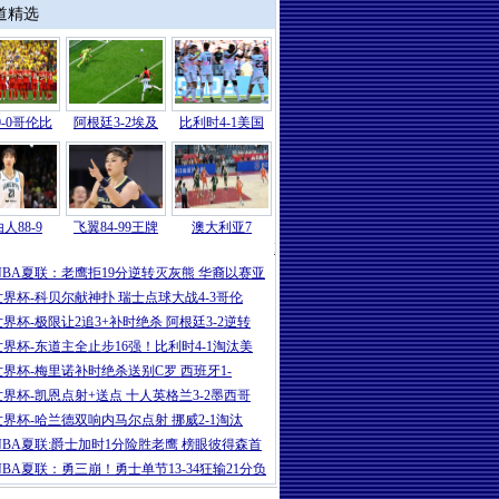
道精选
-0哥伦比
阿根廷3-2埃及
比利时4-1美国
人88-9
飞翼84-99王牌
澳大利亚7
NBA
|
NBA夏联：爵士34分狂胜雷霆保
NBA夏联：老鹰拒19分逆转灭灰熊 华裔以赛亚
世界杯-科贝尔献神扑 瑞士点球大战4-3哥伦
世界杯-极限让2追3+补时绝杀 阿根廷3-2逆转
世界杯-东道主全止步16强！比利时4-1淘汰美
世界杯-梅里诺补时绝杀送别C罗 西班牙1-
世界杯-凯恩点射+送点 十人英格兰3-2墨西哥
世界杯-哈兰德双响内马尔点射 挪威2-1淘汰
NBA夏联:爵士加时1分险胜老鹰 榜眼彼得森首
NBA夏联：勇三崩！勇士单节13-34狂输21分负