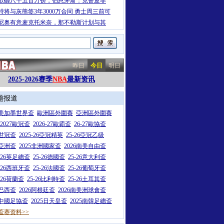
欲砸八千五百万镑，伯恩茅斯：克鲁皮非
特将与灰熊签3年3000万合同 勇士周三前可
尼奥有意麦克托米奈，那不勒斯计划与其
昨日
今日
明日
2025-2026赛季
NBA
最新资讯
题报道
26美加墨世界盃
歐洲區外圍賽
亞洲區外圍賽
6-2027歐冠盃
2026-27歐霸盃
26-27歐協盃
5世冠盃
2025-26亞冠精英
25-26亞冠乙级
7亞洲盃
2025非洲國家盃
2026南美自由盃
5-26英足總盃
25-26德國盃
25-26意大利盃
5-26西班牙盃
25-26法國盃
25-26葡萄牙盃
5-26荷蘭盃
25-26比利時盃
25-26土耳其盃
6巴西盃
2026阿根廷盃
2026南美洲球會盃
6中國足協盃
2025日天皇盃
2025南韓足總盃
盃赛资料>>