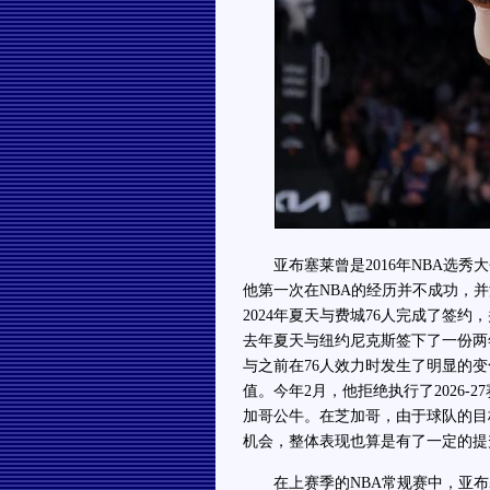
亚布塞莱曾是2016年NBA选秀
他第一次在NBA的经历并不成功，
2024年夏天与费城76人完成了签约，
去年夏天与纽约尼克斯签下了一份两
与之前在76人效力时发生了明显的
值。今年2月，他拒绝执行了2026
加哥公牛。在芝加哥，由于球队的目
机会，整体表现也算是有了一定的提
在上赛季的NBA常规赛中，亚布塞