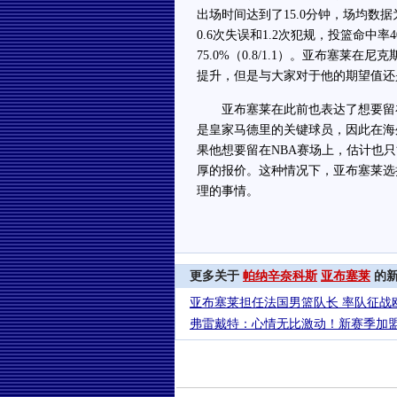
出场时间达到了15.0分钟，场均数据为5
0.6次失误和1.2次犯规，投篮命中率40.
75.0%（0.8/1.1）。亚布塞
提升，但是与大家对于他的期望值还
亚布塞莱在此前也表达了想要留在
是皇家马德里的关键球员，因此在海
果他想要留在NBA赛场上，估计也
厚的报价。这种情况下，亚布塞莱选
理的事情。
更多关于
帕纳辛奈科斯
亚布塞莱
的
亚布塞莱担任法国男篮队长 率队征战
弗雷戴特：心情无比激动！新赛季加