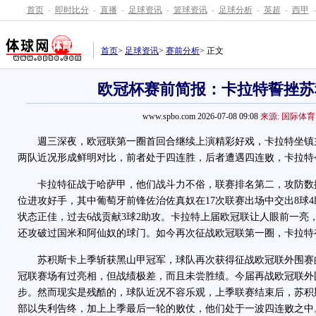
首页
-
即时比分
-
直播
-
足球资讯
-
篮球资讯
-
足球分析
-
英超
-
西甲
-
首页
>
足球资讯
>
赛前分析
> 正文
欧冠杯赛前简报：卡拉特誓挫苏
www.spbo.com 2026-07-08 09:08
来源: 国际体育
週三深夜，欧冠联第一圈首回合继续上演精彩好戏，卡拉特坐镇
两队近况形成鲜明对比，前者处于四连胜，后者遭遇四连败，卡拉特
卡拉特征战于哈萨甲，他们战斗力不俗，联赛排名第二，攻防数
位进攻好手，其中葡萄牙前锋佐治佐真奴在17次联赛出场中交出8球
状态正佳，过去6战贡献3球2助攻。卡拉特上届欧冠联让人眼前一亮
还攻破过国米和阿仙奴的球门。如今再次征战欧冠联第一圈，卡拉特
苏积斯卡上季斩获黑山甲冠军，球队再次获得征战欧冠联外围赛
冠联赛场有过亮相，但战绩极差，而且未尝胜绩。今届再战欧冠联外
步。然而现实是残酷的，球队近况不容乐观，上季联赛结束后，苏积
部以失利告终，加上上季最后一轮的败仗，他们处于一波四连败之中