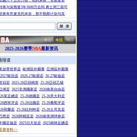
欲砸八千五百万镑，伯恩茅斯：克鲁皮非
特将与灰熊签3年3000万合同 勇士周三前可
尼奥有意麦克托米奈，那不勒斯计划与其
昨日
今日
明日
2025-2026赛季
NBA
最新资讯
题报道
26美加墨世界盃
歐洲區外圍賽
亞洲區外圍賽
6-2027歐冠盃
2026-27歐霸盃
26-27歐協盃
5世冠盃
2025-26亞冠精英
25-26亞冠乙级
7亞洲盃
2025非洲國家盃
2026南美自由盃
5-26英足總盃
25-26德國盃
25-26意大利盃
5-26西班牙盃
25-26法國盃
25-26葡萄牙盃
5-26荷蘭盃
25-26比利時盃
25-26土耳其盃
6巴西盃
2026阿根廷盃
2026南美洲球會盃
6中國足協盃
2025日天皇盃
2025南韓足總盃
盃赛资料>>