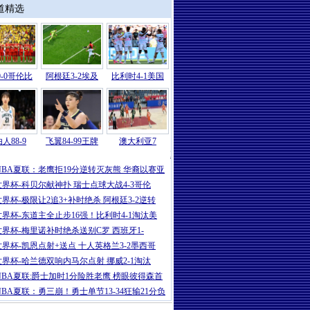
道精选
-0哥伦比
阿根廷3-2埃及
比利时4-1美国
人88-9
飞翼84-99王牌
澳大利亚7
NBA
|
NBA夏联：爵士34分狂胜雷霆保
NBA夏联：老鹰拒19分逆转灭灰熊 华裔以赛亚
世界杯-科贝尔献神扑 瑞士点球大战4-3哥伦
世界杯-极限让2追3+补时绝杀 阿根廷3-2逆转
世界杯-东道主全止步16强！比利时4-1淘汰美
世界杯-梅里诺补时绝杀送别C罗 西班牙1-
世界杯-凯恩点射+送点 十人英格兰3-2墨西哥
世界杯-哈兰德双响内马尔点射 挪威2-1淘汰
NBA夏联:爵士加时1分险胜老鹰 榜眼彼得森首
NBA夏联：勇三崩！勇士单节13-34狂输21分负