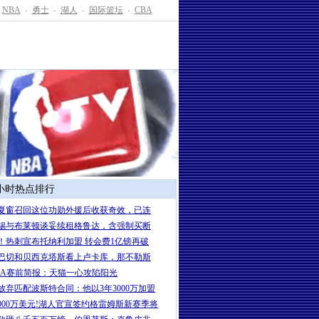
NBA
-
勇士
-
湖人
-
国际篮坛
-
CBA
4小时热点排行
夏窗召回这位功勋外援后收获奇效，已连
锡与布莱顿谈妥续租格鲁达，含强制买断
！热刺宣布托纳利加盟 转会费1亿镑再破
巴切和贝西克塔斯看上卢卡库，那不勒斯
BA赛前简报：天猫一心攻陷阳光
放弃匹配波斯特合同：他以3年3000万加盟
6000万美元!湖人官宣签约格雷姆斯新赛季将