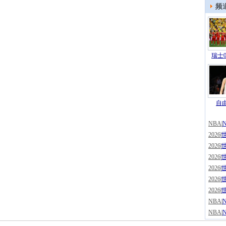
频
瑞士0
自由
NBA
|
2026
|
2026
|
2026
|
2026
|
2026
|
2026
|
NBA
|
NBA
|