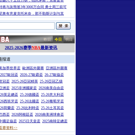
欲砸八千五百万镑，伯恩茅斯：克鲁皮非
特将与灰熊签3年3000万合同 勇士周三前可
尼奥有意麦克托米奈，那不勒斯计划与其
昨日
今日
明日
2025-2026赛季
NBA
最新资讯
题报道
26美加墨世界盃
歐洲區外圍賽
亞洲區外圍賽
6-2027歐冠盃
2026-27歐霸盃
26-27歐協盃
5世冠盃
2025-26亞冠精英
25-26亞冠乙级
7亞洲盃
2025非洲國家盃
2026南美自由盃
5-26英足總盃
25-26德國盃
25-26意大利盃
5-26西班牙盃
25-26法國盃
25-26葡萄牙盃
5-26荷蘭盃
25-26比利時盃
25-26土耳其盃
6巴西盃
2026阿根廷盃
2026南美洲球會盃
6中國足協盃
2025日天皇盃
2025南韓足總盃
盃赛资料>>