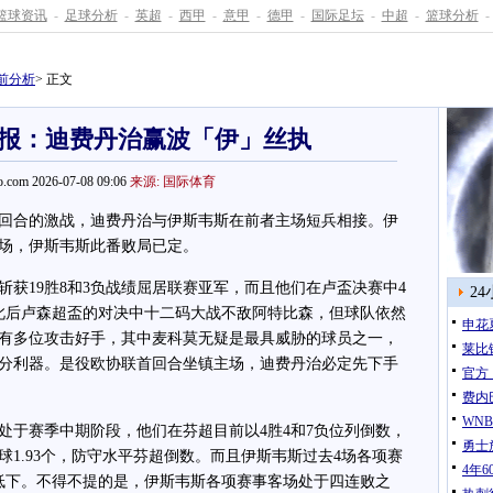
篮球资讯
-
足球分析
-
英超
-
西甲
-
意甲
-
德甲
-
国际足坛
-
中超
-
篮球分析
-
前分析
> 正文
报：迪费丹治赢波「伊」丝执
.com 2026-07-08 09:06
来源: 国际体育
合的激战，迪费丹治与伊斯韦斯在前者主场短兵相接。伊
3场，伊斯韦斯此番败局已定。
获19胜8和3负战绩屈居联赛亚军，而且他们在卢盃决赛中4
2
此后卢森超盃的对决中十二码大战不敌阿特比森，但球队依然
申花
有多位攻击好手，其中麦科莫无疑是最具威胁的球员之一，
莱比
分利器。是役欧协联首回合坐镇主场，迪费丹治必定先下手
官方
费内
WN
于赛季中期阶段，他们在芬超目前以4胜4和7负位列倒数，
勇士
1.93个，防守水平芬超倒数。而且伊斯韦斯过去4场各项赛
4年
低下。不得不提的是，伊斯韦斯各项赛事客场处于四连败之