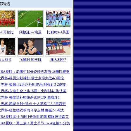
道精选
-0哥伦比
阿根廷3-2埃及
比利时4-1美国
人88-9
飞翼84-99王牌
澳大利亚7
NBA
|
NBA夏联：爵士34分狂胜雷霆保
NBA夏联：老鹰拒19分逆转灭灰熊 华裔以赛亚
世界杯-科贝尔献神扑 瑞士点球大战4-3哥伦
世界杯-极限让2追3+补时绝杀 阿根廷3-2逆转
世界杯-东道主全止步16强！比利时4-1淘汰美
世界杯-梅里诺补时绝杀送别C罗 西班牙1-
世界杯-凯恩点射+送点 十人英格兰3-2墨西哥
世界杯-哈兰德双响内马尔点射 挪威2-1淘汰
NBA夏联:爵士加时1分险胜老鹰 榜眼彼得森首
NBA夏联：勇三崩！勇士单节13-34狂输21分负