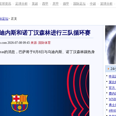
篮球资讯
-
足球分析
-
英超
-
西甲
-
意甲
-
德甲
-
国际足坛
-
中超
-
篮球分析
-
际足坛
> 正文
乌迪内斯和诺丁汉森林进行三队循环赛
.com 2026-07-08 09:45
来源: 国际体育
peras的消息，巴萨将于8月8日与乌迪内斯、诺丁汉森林踢热身
2
申花
莱比
官方
费内
WN
勇士
4年