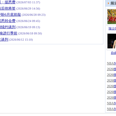
斯；据悉费
(2026/07/03 11:37)
频
随后他将签
(2026/06/29 14:56)
萨盼6月底前敲
(2026/06/28 09:23)
据悉转会费
(2026/06/24 09:45)
刺续约谈判
(2026/06/19 09:13)
瑞士0
明翰进行季前
(2026/06/18 09:50)
在谈判
(2026/06/12 15:10)
自由
NBA
|
2026
|
2026
|
2026
|
2026
|
2026
|
2026
|
NBA
|
NBA
|