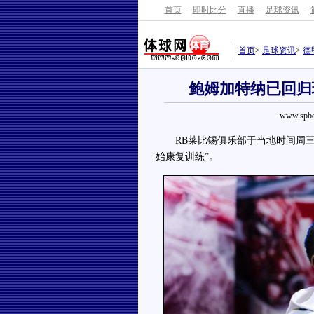
首页
-
即时比分
-
直播
-
足球资讯
-
首页
>
足球资讯
>
德
鲍姆加特纳已回归
www.spbo
RB莱比锡俱乐部于当地时间周三表
始康复训练”。