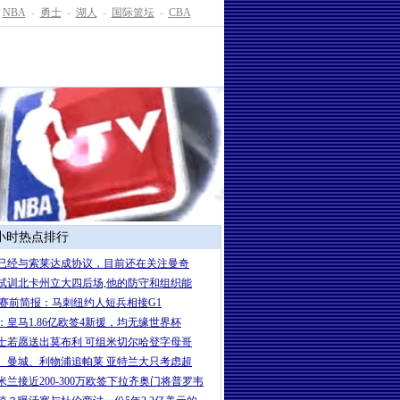
NBA
-
勇士
-
湖人
-
国际篮坛
-
CBA
4小时热点排行
已经与索莱达成协议，目前还在关注曼奇
试训北卡州立大四后场,他的防守和组织能
A赛前简报：马刺纽约人短兵相接G1
：皇马1.86亿欧签4新援，均无缘世界杯
士若愿送出莫布利 可组米切尔哈登字母哥
、曼城、利物浦追帕莱 亚特兰大只考虑超
米兰接近200-300万欧签下拉齐奥门将普罗韦