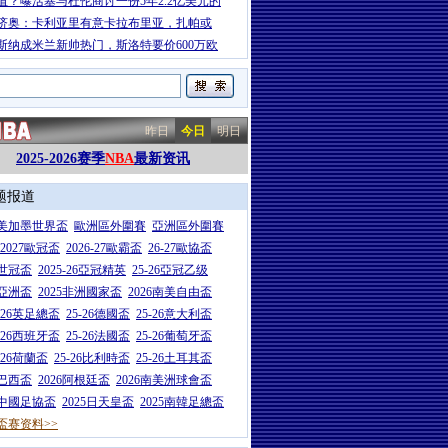
值？曝活塞与杜伦商讨一份5年2.2亿美元的
济奥：卡利亚里有意卡拉布里亚，扎帕或
斯纳成米兰新帅热门，斯洛特要价600万欧
昨日
今日
明日
2025-2026赛季
NBA
最新资讯
题报道
26美加墨世界盃
歐洲區外圍賽
亞洲區外圍賽
6-2027歐冠盃
2026-27歐霸盃
26-27歐協盃
5世冠盃
2025-26亞冠精英
25-26亞冠乙级
7亞洲盃
2025非洲國家盃
2026南美自由盃
5-26英足總盃
25-26德國盃
25-26意大利盃
5-26西班牙盃
25-26法國盃
25-26葡萄牙盃
5-26荷蘭盃
25-26比利時盃
25-26土耳其盃
6巴西盃
2026阿根廷盃
2026南美洲球會盃
6中國足協盃
2025日天皇盃
2025南韓足總盃
盃赛资料>>