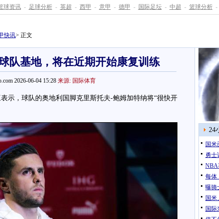
篮球资讯
-
足球分析
-
英超
-
西甲
-
意甲
-
德甲
-
国际足坛
-
中超
-
篮球分析
-
甲快讯
> 正文
球队基地，将在近期开始康复训练
.com 2026-06-04 15:28
来源: 国际体育
示，球队的奥地利国脚克里斯托夫-鲍姆加特纳将“很快开
2
国米
勇士
NB
每体
曝骑
国米
国际