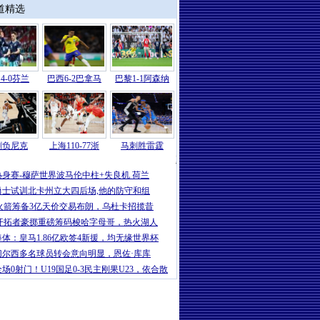
道精选
4-0芬兰
巴西6-2巴拿马
巴黎1-1阿森纳
刺负尼克
上海110-77浙
马刺胜雷霆
NBA
|
NBA总决赛G1-马刺负尼克斯 文班
热身赛-穆萨世界波马伦中柱+失良机 荷兰
勇士试训北卡州立大四后场,他的防守和组
火箭筹备3亿天价交易布朗，乌杜卡招揽昔
开拓者豪掷重磅筹码梭哈字母哥，热火湖人
每体：皇马1.86亿欧签4新援，均无缘世界杯
切尔西多名球员转会意向明显，恩佐·库库
全场0射门！U19国足0-3民主刚果U23，依合散