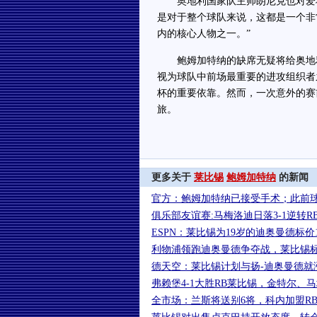
奥地利国家队主帅朗尼克也对爱将
是对于整个球队来说，这都是一个非
内的核心人物之一。”
鲍姆加特纳的缺席无疑将给奥地利
视为球队中前场最重要的进攻组织者
杯的重要依靠。然而，一次意外的赛
旅。
更多关于
莱比锡
鲍姆加特纳
的新闻
官方：鲍姆加特纳已接受手术；此前
俱乐部友谊赛:马梅洛迪日落3-1逆转R
ESPN：莱比锡为19岁的迪奥曼德标价1
利物浦领跑迪奥曼德争夺战，莱比锡标价
德天空：莱比锡计划与扬-迪奥曼德就
弗赖堡4-1大胜RB莱比锡，金特尔、
全市场：兰斯将送别6将，科内加盟R