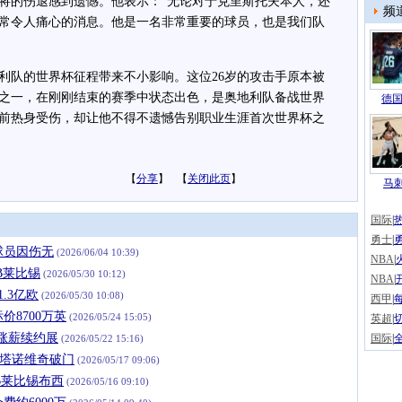
的伤退感到遗憾。他表示：“无论对于克里斯托夫本人，还
频
常令人痛心的消息。他是一名非常重要的球员，也是我们队
队的世界杯征程带来不小影响。这位26岁的攻击手原本被
之一，在刚刚结束的赛季中状态出色，是奥地利队备战世界
德国
前热身受伤，却让他不得不遗憾告别职业生涯首次世界杯之
【
分享
】 【
关闭此页
】
马
国际
|
勇士
|
球员因伤无
(2026/06/04 10:39)
NBA
|
B莱比锡
(2026/05/30 10:12)
NBA
|
.3亿欧
(2026/05/30 10:08)
西甲
|
8700万英
(2026/05/24 15:05)
英超
|
涨薪续约展
国际
|
(2026/05/22 15:16)
马塔诺维奇破门
(2026/05/17 09:06)
B莱比锡布西
(2026/05/16 09:10)