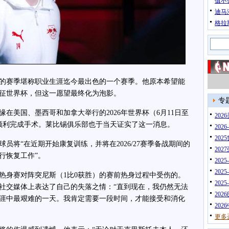
值不
迪马
格拉
赛季堪称职业生涯迄今最出色的一个赛季。他原本希望能
征世界杯，但这一愿望最终化为泡影。
专
美国、墨西哥和加拿大举行的2026年世界杯（6月11日至
20
经顺利完成手术。莱比锡俱乐部也于当天证实了这一消息。
202
202
“在近期开始康复训练，并将在2026/27赛季备战期间的
202
行恢复工作”。
202
202
身赛对阵突尼斯（1比0获胜）的赛前热身过程中受伤的。
202
社交媒体上表达了自己的失落之情：“直到现在，我仍然无法
202
涯中最艰难的一天。我肯定需要一段时间，才能接受和消化
202
更多