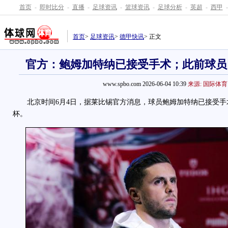
首页
-
即时比分
-
直播
-
足球资讯
-
篮球资讯
-
足球分析
-
英超
-
西甲
-
首页
>
足球资讯
>
德甲快讯
> 正文
官方：鲍姆加特纳已接受手术；此前球员
www.spbo.com 2026-06-04 10:39
来源: 国际体育
北京时间6月4日，据莱比锡官方消息，球员鲍姆加特纳已接受手
杯。