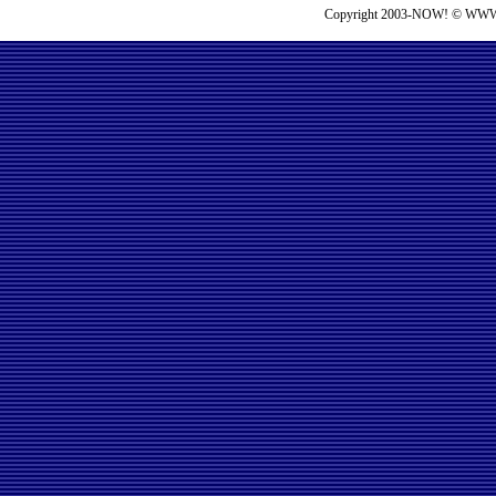
Copyright 2003-NOW! © WWW