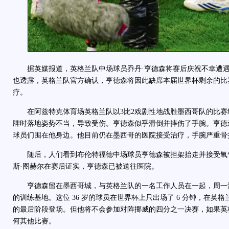
据英媒报道，英格兰队中场球员乔丹·亨德森将赛后庆祝不幸遭遇
也透露，英格兰队官方确认，亨德森将因此缺席本届世界杯剩余的比
疗。
在阿兹特克体育场英格兰队以3比2戏剧性地战胜墨西哥队的比赛
牌时落地姿势不当，导致受伤。亨德森似乎滑倒并摔伤了手腕。亨德
球员们围在他身边。他目前仍在墨西哥的医院接受治疗，手腕严重骨
随后，人们看到布伦特福德中场球员亨德森被担架抬走并接受氧
斯·图赫尔在赛后证实，亨德森已被送往医院。
亨德森留在墨西哥城，与英格兰队的一名工作人员在一起，周一
的训练基地。这位 36 岁的球员在世界杯上只出场了 6 分钟，在英格兰 
的最后阶段登场。但他将不会参加对阵挪威的四分之一决赛，如果英
何其他比赛。