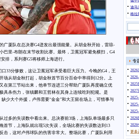
值不
迪马
格拉
广厦队在总决赛G4迸发出最强能量。从胡金秋开始，雷琼-
小巴里-布朗在末节收割比赛。最终，卫冕冠军避免横扫，G4
程安排，系列赛G5将移师上海进行。
专
20
门口33分惨败，这让卫冕冠军承受着巨大压力。今晚的G4，王
202
开场从胡金秋打起，胡金秋首节百分百命中率得到12分。上
202
又在第三节站出来，他单节连进三分帮助广厦队再度确立优
202
极具杀伤力，张镇麟和王哲林在其身上连续吃到犯规。是
202
。缺少大个外援，卢伟需要“金金”和大王留在场上，可惜事与
202
202
202
过多的失误数中看出来。总决赛前3场，上海队单场最多只
202
今晚首节，上海队就出现5次失误，全场比赛的失误数达到13
更多
反击，这对卢伟球队的伤害非常大。整场比赛，广厦队利用