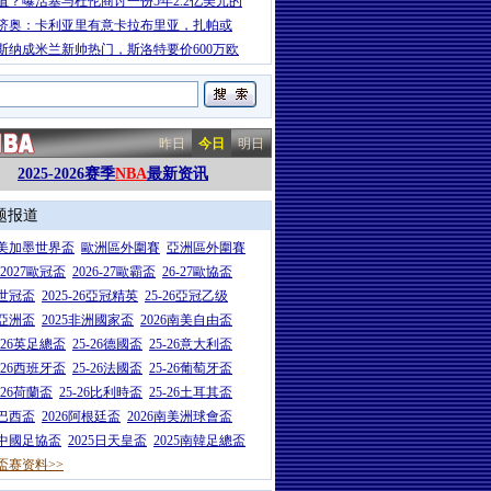
值？曝活塞与杜伦商讨一份5年2.2亿美元的
济奥：卡利亚里有意卡拉布里亚，扎帕或
斯纳成米兰新帅热门，斯洛特要价600万欧
昨日
今日
明日
2025-2026赛季
NBA
最新资讯
题报道
26美加墨世界盃
歐洲區外圍賽
亞洲區外圍賽
6-2027歐冠盃
2026-27歐霸盃
26-27歐協盃
5世冠盃
2025-26亞冠精英
25-26亞冠乙级
7亞洲盃
2025非洲國家盃
2026南美自由盃
5-26英足總盃
25-26德國盃
25-26意大利盃
5-26西班牙盃
25-26法國盃
25-26葡萄牙盃
5-26荷蘭盃
25-26比利時盃
25-26土耳其盃
6巴西盃
2026阿根廷盃
2026南美洲球會盃
6中國足協盃
2025日天皇盃
2025南韓足總盃
盃赛资料>>