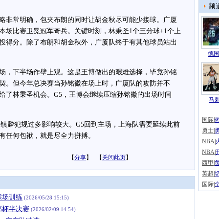
频
非常明确，包夹布朗的同时让胡金秋尽可能少接球。广厦
本场比赛卫冕冠军奇兵。关键时刻，林秉圣1个三分球+1个上
投得分。除了布朗和胡金秋外，广厦队终于有其他球员站出
。
德国
，下半场作壁上观。这是王博做出的艰难选择，毕竟孙铭
契。但今年总决赛当孙铭徽在场上时，广厦队的攻防并不
给了林秉圣机会。G5，王博会继续压缩孙铭徽的出场时间
马
国际
|
镇麟犯规过多影响较大。G5回到主场，上海队需要延续此前
勇士
|
有任何包袱，就是尽全力拼搏。
NBA
|
NBA
|
【
分享
】 【
关闭此页
】
西甲
|
英超
|
国际
|
踩场训练
(2026/05/28 15:15)
部杯半决赛
(2026/02/09 14:54)