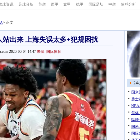
篮球资讯
-
足球分析
-
英超
-
西甲
-
意甲
-
德甲
-
国际足坛
-
中超
-
篮球分析
-
BA
> 正文
人站出来 上海失误太多+犯规困扰
.com 2026-06-04 14:47
来源: 国际体育
2
国米
勇士
NB
每体
曝骑
国米
国际