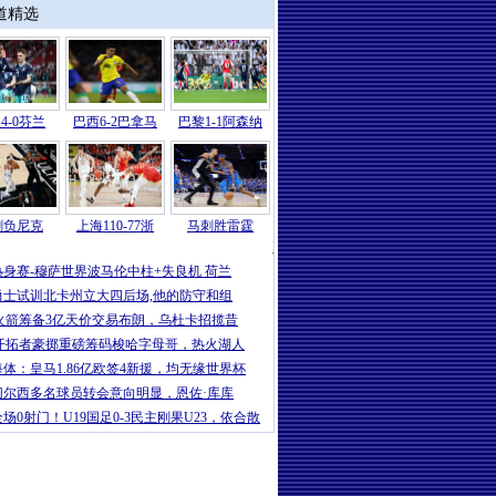
道精选
4-0芬兰
巴西6-2巴拿马
巴黎1-1阿森纳
刺负尼克
上海110-77浙
马刺胜雷霆
NBA
|
NBA总决赛G1-马刺负尼克斯 文班
热身赛-穆萨世界波马伦中柱+失良机 荷兰
勇士试训北卡州立大四后场,他的防守和组
火箭筹备3亿天价交易布朗，乌杜卡招揽昔
开拓者豪掷重磅筹码梭哈字母哥，热火湖人
每体：皇马1.86亿欧签4新援，均无缘世界杯
切尔西多名球员转会意向明显，恩佐·库库
全场0射门！U19国足0-3民主刚果U23，依合散