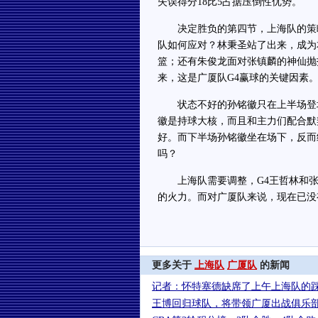
失误得分18比5占据压倒性优势。
决定胜负的第四节，上海队的策略
队如何应对？林秉圣站了出来，成为
篮；还有朱俊龙面对张镇麟的神仙抛
来，这是广厦队G4赢球的关键因素
状态不好的孙铭徽只在上半场登场
徽是持球大核，而且和主力们配合默
好。而下半场孙铭徽坐在场下，反而
吗？
上海队需要调整，G4王哲林和张
的火力。而对广厦队来说，现在已没
更多关于
上海队
广厦队
的新闻
记者：怀特塞德缺席了上午上海队的
王博回归球队，将带领广厦出战俱乐