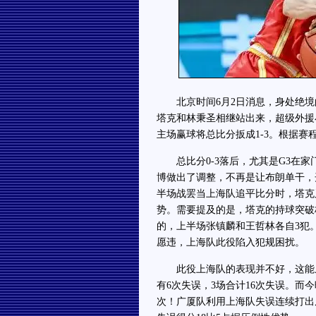
北京时间6月2日消息，身处绝境的
塔克和林秉圣相继站出来，超级外援
主场赢球将总比分扳成1-3。根据赛
总比分0-3落后，尤其是G3在家
博做出了调整，不再是让布朗单干，
半场战罢当上海队追平比分时，塔克
势。需要提及的是，塔克的持球突破
的，上半场张镇麟和王哲林各自3犯
愿违，上海队此役陷入犯规困扰。
此役上海队的表现并不好，这能从
有6次失误，3场合计16次失误。而
次！广厦队利用上海队失误连续打出