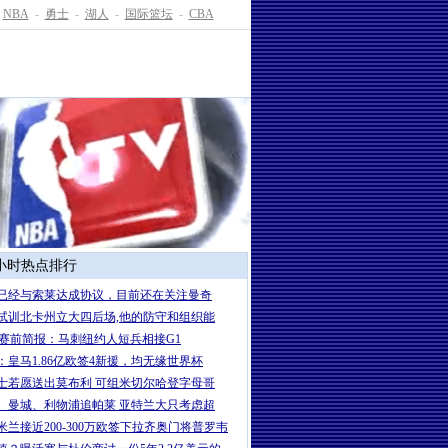
NBA
-
勇士
-
湖人
-
国际篮坛
-
CBA
4小时热点排行
已经与索莱达成协议，目前还在关注曼奇
试训北卡州立大四后场,他的防守和组织能
A赛前简报：马刺纽约人短兵相接G1
：皇马1.86亿欧签4新援，均无缘世界杯
士若愿送出莫布利 可组米切尔哈登字母哥
、曼城、利物浦追帕莱 亚特兰大只考虑超
米兰接近200-300万欧签下拉齐奥门将普罗韦