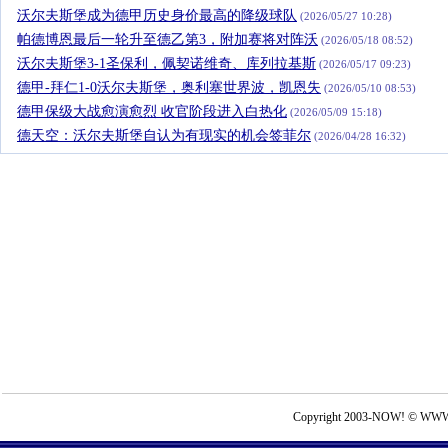
沃尔夫斯堡成为德甲历史身价最高的降级球队
(2026/05/27 10:28)
帕德博恩最后一轮升至德乙第3，附加赛将对阵沃
(2026/05/18 08:52)
沃尔夫斯堡3-1圣保利，佩契诺维奇、库列拉基斯
(2026/05/17 09:23)
德甲-拜仁1-0沃尔夫斯堡，奥利塞世界波，凯恩失
(2026/05/10 08:53)
德甲保级大战愈演愈烈 收官阶段进入白热化
(2026/05/09 15:18)
德天空：沃尔夫斯堡自认为有现实的机会签菲尔
(2026/04/28 16:32)
Copyright 2003-NOW! © WWW