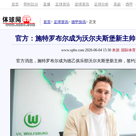
首页
-
即时比分
-
直播
-
足球资讯
-
篮球资讯
-
足球分析
-
英超
-
西甲
-
首页
>
足球资讯
>
德甲快讯
> 正文
官方：施特罗布尔成为沃尔夫斯堡新主帅，
www.spbo.com 2026-06-04 15:30
来源: 国际体育
官方消息，施特罗布尔成为德乙俱乐部沃尔夫斯堡新主帅，签约至2