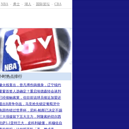
NBA
-
勇士
-
湖人
-
国际篮坛
-
CBA
4小时热点排行
徽火线复出，曾凡博伤病缠身，辽宁续约
夏窗首签人选确定？重启埃德森转会谈判
已经接触索莱，但目前说球员接近加盟还
萨退出B席争夺战，马竞抢先锁定葡萄牙中
免因伤错过世界杯，尼科-帕斯已决定不踢
三大强援留下五大主力，阿隆索的切尔西
伦萨1-1亚特兰大，皮科利破僵，科穆佐自