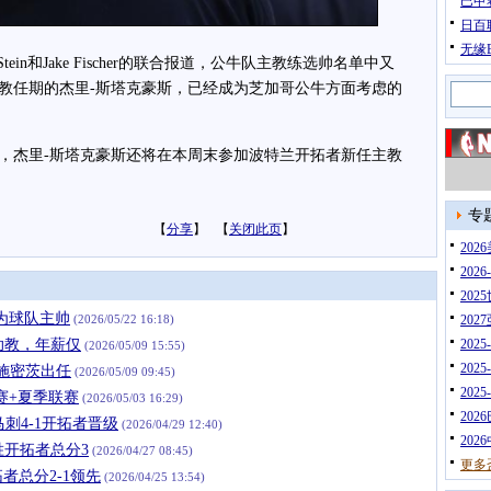
巴甲
日百
无缘
ein和Jake Fischer的联合报道，公牛队主教练选帅名单中又
教任期的杰里-斯塔克豪斯，已经成为芝加哥公牛方面考虑的
杰里-斯塔克豪斯还将在本周末参加波特兰开拓者新任主教
专
【
分享
】 【
关闭此页
】
20
202
202
为球队主帅
(2026/05/22 16:18)
202
助教，年薪仅
202
(2026/05/09 15:55)
202
施密茨出任
(2026/05/09 09:45)
202
赛+夏季联赛
(2026/05/03 16:29)
202
9马刺4-1开拓者晋级
(2026/04/29 12:40)
202
战胜开拓者总分3
(2026/04/27 08:45)
更多
拓者总分2-1领先
(2026/04/25 13:54)