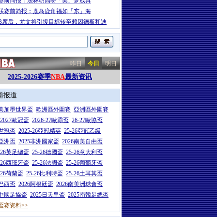
赛前简报：法林明高盼「美」梦成真
联赛前简报：鹿岛鹿角福如「东」海
B席后，尤文将引援目标转至赖因德斯和迪
昨日
今日
明日
2025-2026赛季
NBA
最新资讯
题报道
26美加墨世界盃
歐洲區外圍賽
亞洲區外圍賽
6-2027歐冠盃
2026-27歐霸盃
26-27歐協盃
5世冠盃
2025-26亞冠精英
25-26亞冠乙级
7亞洲盃
2025非洲國家盃
2026南美自由盃
5-26英足總盃
25-26德國盃
25-26意大利盃
5-26西班牙盃
25-26法國盃
25-26葡萄牙盃
5-26荷蘭盃
25-26比利時盃
25-26土耳其盃
6巴西盃
2026阿根廷盃
2026南美洲球會盃
6中國足協盃
2025日天皇盃
2025南韓足總盃
盃赛资料>>