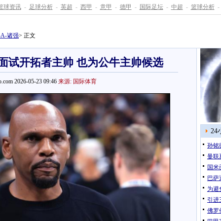
篮球资讯
-
足球分析
-
英超
-
西甲
-
意甲
-
德甲
-
国际足坛
-
中超
-
篮球分析
-
BA-诸强
> 正文
豪斯面试开拓者主帅 也为公牛主帅候选
.com 2026-05-23 09:46
来源: 国际体育
2
孙铭
曼联
国米
​巴
为避
引进
佛罗