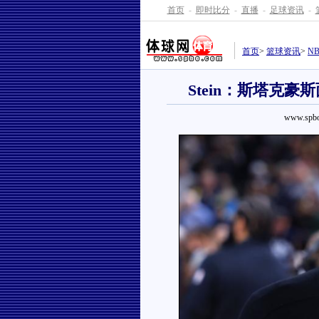
首页
-
即时比分
-
直播
-
足球资讯
-
首页
>
篮球资讯
>
N
Stein：斯塔克
www.spbo