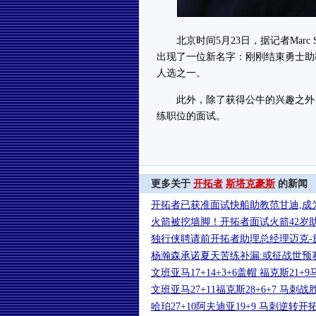
北京时间5月23日，据记者Marc St
出现了一位新名字：刚刚结束勇士助
人选之一。
此外，除了获得公牛的兴趣之外，
练职位的面试。
更多关于
开拓者
斯塔克豪斯
的新闻
开拓者已获准面试快船助教范甘迪,成
火箭被挖墙脚！开拓者面试火箭42岁
独行侠聘请前开拓者助理总经理迈克-
杨瀚森承诺夏天苦练补漏:或征战世预
文班亚马17+14+3+6盖帽 福克斯21+
文班亚马27+11福克斯28+6+7 马刺
哈珀27+10阿夫迪亚19+9 马刺逆转开