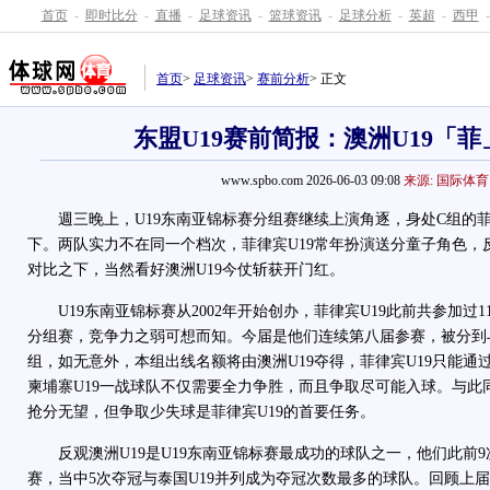
首页
-
即时比分
-
直播
-
足球资讯
-
篮球资讯
-
足球分析
-
英超
-
西甲
-
首页
>
足球资讯
>
赛前分析
> 正文
东盟U19赛前简报：澳洲U19「
www.spbo.com 2026-06-03 09:08
来源: 国际体育
週三晚上，U19东南亚锦标赛分组赛继续上演角逐，身处C组的菲律
下。两队实力不在同一个档次，菲律宾U19常年扮演送分童子角色，反
对比之下，当然看好澳洲U19今仗斩获开门红。
U19东南亚锦标赛从2002年开始创办，菲律宾U19此前共参加过
分组赛，竞争力之弱可想而知。今届是他们连续第八届参赛，被分到与澳
组，如无意外，本组出线名额将由澳洲U19夺得，菲律宾U19只能通
柬埔寨U19一战球队不仅需要全力争胜，而且争取尽可能入球。与此同
抢分无望，但争取少失球是菲律宾U19的首要任务。
反观澳洲U19是U19东南亚锦标赛最成功的球队之一，他们此前9
赛，当中5次夺冠与泰国U19并列成为夺冠次数最多的球队。回顾上届