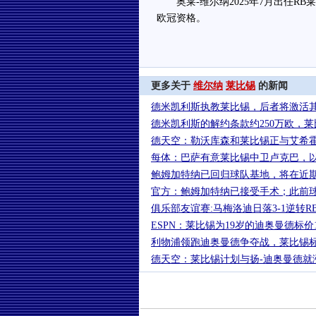
奥莱-维尔纳2025年7月出任RB
欧冠资格。
更多关于
维尔纳
莱比锡
的新闻
德米凯利斯执教莱比锡，后者将激活其
德米凯利斯的解约条款约250万欧，
德天空：勒沃库森和莱比锡正与艾希
每体：巴萨有意莱比锡中卫卢克巴，
鲍姆加特纳已回归球队基地，将在近
官方：鲍姆加特纳已接受手术；此前
俱乐部友谊赛:马梅洛迪日落3-1逆转R
ESPN：莱比锡为19岁的迪奥曼德标价1
利物浦领跑迪奥曼德争夺战，莱比锡标价
德天空：莱比锡计划与扬-迪奥曼德就