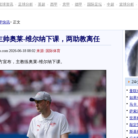
篮球资讯
-
足球分析
-
英超
-
西甲
-
意甲
-
德甲
-
国际足坛
-
中超
-
篮球分析
-
甲快讯
> 正文
主帅奥莱-维尔纳下课，两助教离任
.com 2026-06-18 08:02
来源: 国际体育
方宣布，主教练奥莱-维尔纳下课。
2
曼联
如果
马卡
萨索
世界
敲定
斯基