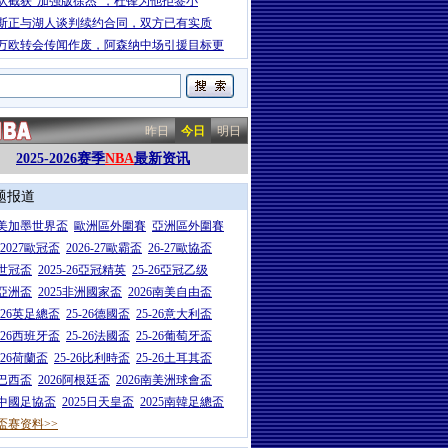
队截获“加强版徐杰”，杜锋为他拒签小
斯正与湖人谈判续约合同，双方已有实质
00万欧转会传闻作废，阿森纳中场引援目标更
昨日
今日
明日
2025-2026赛季
NBA
最新资讯
题报道
26美加墨世界盃
歐洲區外圍賽
亞洲區外圍賽
6-2027歐冠盃
2026-27歐霸盃
26-27歐協盃
5世冠盃
2025-26亞冠精英
25-26亞冠乙级
7亞洲盃
2025非洲國家盃
2026南美自由盃
5-26英足總盃
25-26德國盃
25-26意大利盃
5-26西班牙盃
25-26法國盃
25-26葡萄牙盃
5-26荷蘭盃
25-26比利時盃
25-26土耳其盃
6巴西盃
2026阿根廷盃
2026南美洲球會盃
6中國足協盃
2025日天皇盃
2025南韓足總盃
盃赛资料>>