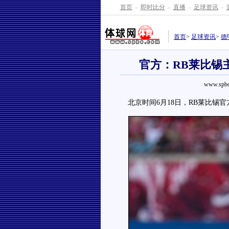
首页
-
即时比分
-
直播
-
足球资讯
-
首页
>
足球资讯
>
德
官方：RB莱比锡
www.spbo
北京时间6月18日，RB莱比锡官