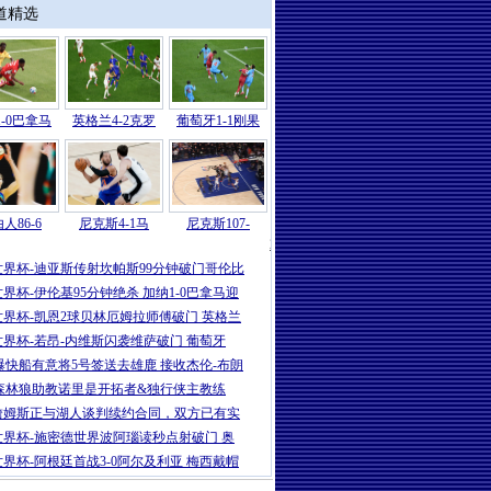
道精选
-0巴拿马
英格兰4-2克罗
葡萄牙1-1刚果
人86-6
尼克斯4-1马
尼克斯107-
2026
|
世界杯-萨迪莱克闪袭莫科纳点射
世界杯-迪亚斯传射坎帕斯99分钟破门哥伦比
世界杯-伊伦基95分钟绝杀 加纳1-0巴拿马迎
世界杯-凯恩2球贝林厄姆拉师傅破门 英格兰
世界杯-若昂-内维斯闪袭维萨破门 葡萄牙
曝快船有意将5号签送去雄鹿 接收杰伦-布朗
森林狼助教诺里是开拓者&独行侠主教练
詹姆斯正与湖人谈判续约合同，双方已有实
世界杯-施密德世界波阿瑙读秒点射破门 奥
世界杯-阿根廷首战3-0阿尔及利亚 梅西戴帽