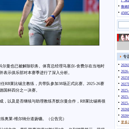
广东
詹姆
45
专
20
尔曼也已被解除职务。体育总经理马塞尔-舍费尔在当地时
202
并表示俱乐部对本赛季进行了深入分析。
202
任RB莱比锡主教练，共带队参加38场正式比赛。2025-26赛
202
德国杯四分之一决赛。
202
202
，以及是否继续与助理教练齐默尔曼合作，RB莱比锡将很
202
202
202
练奥莱-维尔纳分道扬镳。（公告完）
更多