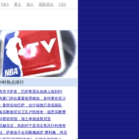
NBA
-
勇士
-
湖人
-
国际篮坛
-
CBA
4小时热点排行
有意卡萨多，巴萨希望从他身上收到约
有豪门想在夏窗签恩梅加，多特要价至少
：曼联告知巴萨，拉什福德只卖或留队
洛买断都灵后卫瓦卢凯维奇；据悉买断费
杯赛前简报：瑞士单挑波斯尼亚
范赫克后，热刺对于是否出售武什科维奇
拉：萨索洛不会买断佩德罗-费利佩，球员