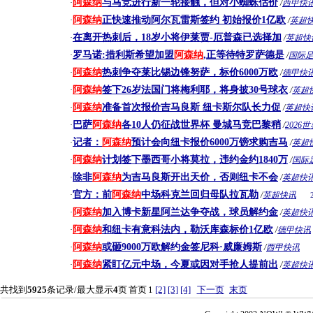
阿森纳
与马竞进行新一轮接触，但对小蜘蛛估价
·
/
西甲快
阿森纳
正快速推动阿尔瓦雷斯签约 初始报价1亿欧
·
/
英超
在离开热刺后，18岁小将伊莱贾-厄普森已选择加
·
/
英超快
罗马诺:措利斯希望加盟
阿森纳
,正等待特罗萨德是
·
/
国际
阿森纳
热刺争夺莱比锡边锋努萨，标价6000万欧
·
/
德甲快
阿森纳
签下26岁法国门将梅利耶，将身披30号球衣
·
/
英超
阿森纳
准备首次报价吉马良斯 纽卡斯尔队长力促
·
/
英超快
巴萨
阿森纳
各10人仍征战世界杯 曼城马竞巴黎稍
·
/
2026
记者：
阿森纳
预计会向纽卡报价6000万镑求购吉马
·
/
英超
阿森纳
计划签下墨西哥小将莫拉，违约金约1840万
·
/
国际
除非
阿森纳
为吉马良斯开出天价，否则纽卡不会
·
/
英超快
官方：前
阿森纳
中场科克兰回归母队拉瓦勒
·
/
英超快讯
阿森纳
加入博卡新星阿兰达争夺战，球员解约金
·
/
英超快
阿森纳
和纽卡有意科法内，勒沃库森标价1亿欧
·
/
德甲快讯
阿森纳
或砸9000万欧解约金签尼科·威廉姆斯
·
/
西甲快讯
阿森纳
紧盯亿元中场，今夏或因对手抢人提前出
·
/
英超快
共找到
5925
条记录/最大显示
4
页
首页
1
[2]
[3]
[4]
下一页
末页