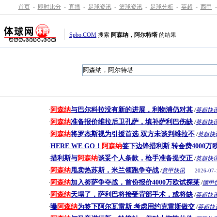
首页
-
即时比分
-
直播
-
足球资讯
-
篮球资讯
-
足球分析
-
英超
-
西甲
-
Spbo.COM
搜索
阿森纳，阿尔特塔
的结果
阿森纳
与巴尔科拉没有新的进展，利物浦仍对其
·
/
英超快
阿森纳
准备报价维拉后卫孔萨，填补萨利巴伤缺
·
/
英超快
阿森纳
将罗杰斯视为引援首选 双方未谈判维拉不
·
/
英超快
HERE WE GO！
阿森纳
签下边锋措利斯 转会费4000万
·
措利斯与
阿森纳
谈妥个人条款，枪手准备提交正
·
/
英超快
阿森纳
甩卖热苏斯，米兰领跑争夺战
·
/
意甲快讯
2026-07-
阿森纳
加入努萨争夺战，首份报价4000万欧试探莱
·
/
德甲
阿森纳
天塌了，萨利巴将接受背部手术，或将缺
·
/
英超快
曝
阿森纳
为签下阿尔瓦雷斯 考虑用约克雷斯做交
·
/
英超快