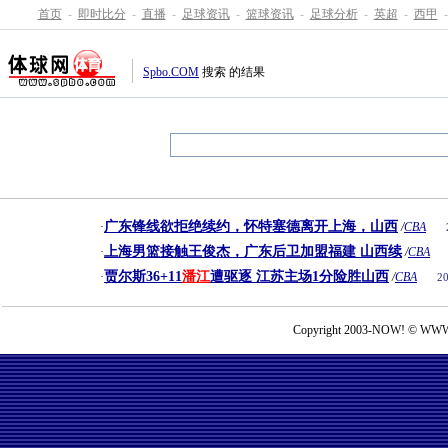
首页
-
即时比分
-
直播
-
足球资讯
-
篮球资讯
-
足球分析
-
英超
-
西甲
-
Spbo.COM
搜索
的结果
广东锋线欲拒绝续约，怀特塞德离开上海，山西
·
/
CBA
上海男篮接触王俊杰，广东后卫加盟福建 山西续
·
/
CBA
贾尔斯36+11
潘江
遭驱逐 江苏主场1分险胜山西
·
/
CBA
20
Copyright 2003-NOW! © WWW