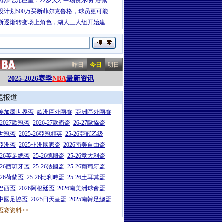
再添亿元巨星：22岁天才中场费尔明-洛佩
没计划500万买断菲尔克鲁格，球员更可能
斯逐渐转变场上角色，湖人三人组开始建
昨日
今日
明日
2025-2026赛季
NBA
最新资讯
题报道
26美加墨世界盃
歐洲區外圍賽
亞洲區外圍賽
6-2027歐冠盃
2026-27歐霸盃
26-27歐協盃
5世冠盃
2025-26亞冠精英
25-26亞冠乙级
7亞洲盃
2025非洲國家盃
2026南美自由盃
5-26英足總盃
25-26德國盃
25-26意大利盃
5-26西班牙盃
25-26法國盃
25-26葡萄牙盃
5-26荷蘭盃
25-26比利時盃
25-26土耳其盃
6巴西盃
2026阿根廷盃
2026南美洲球會盃
6中國足協盃
2025日天皇盃
2025南韓足總盃
盃赛资料>>