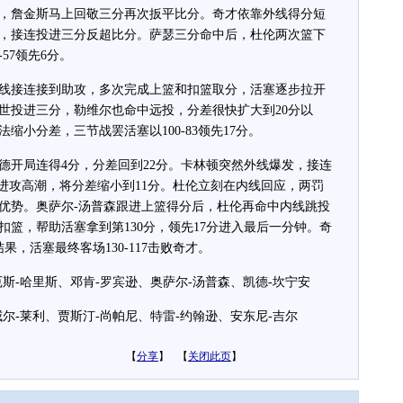
詹金斯马上回敬三分再次扳平比分。奇才依靠外线得分短
，接连投进三分反超比分。萨瑟三分命中后，杜伦两次篮下
57领先6分。
接连接到助攻，多次完成上篮和扣篮取分，活塞逐步拉开
世投进三分，勒维尔也命中远投，分差很快扩大到20分以
缩小分差，三节战罢活塞以100-83领先17分。
开局连得4分，分差回到22分。卡林顿突然外线爆发，接连
的进攻高潮，将分差缩小到11分。杜伦立刻在内线回应，两罚
优势。奥萨尔-汤普森跟进上篮得分后，杜伦再命中内线跳投
篮，帮助活塞拿到第130分，领先17分进入最后一分钟。奇
，活塞最终客场130-117击败奇才。
-哈里斯、邓肯-罗宾逊、奥萨尔-汤普森、凯德-坎宁安
-莱利、贾斯汀-尚帕尼、特雷-约翰逊、安东尼-吉尔
【
分享
】 【
关闭此页
】