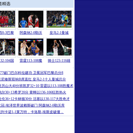
道精选
0-3巴黎
阿森纳2-0勒沃
皇马2-1曼城
32-104国
雷霆113-108魔
骑士123-116雄
国际
|
欧冠-苏亚雷斯传射 葡体加时2球总
K77破门巴尔科拉建功 卫冕冠军巴黎总分8
维尼修斯双响B席直红 皇马2-1十人曼城总分
亚历山大40分班凯罗32+10 雷霆以113-108胜魔术
鲍尔30+13希罗20分 黄蜂以136-106狂胜热火
杜伦36+12卡林顿30分 活塞以130-117大胜奇才
欧冠-埃泽世界波赖斯破门 阿森纳2-0勒沃库
巴列卡诺1-1莱万特，卡洛斯-埃斯皮破僵，