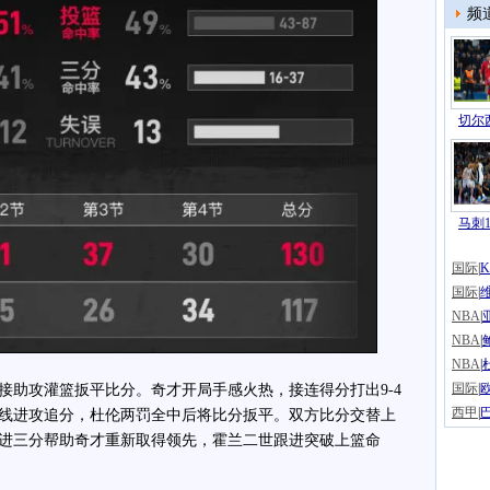
频
切尔西
马刺1
国际
|
国际
|
NBA
|
NBA
|
NBA
|
国际
|
攻灌篮扳平比分。奇才开局手感火热，接连得分打出9-4
西甲
|
线进攻追分，杜伦两罚全中后将比分扳平。双方比分交替上
进三分帮助奇才重新取得领先，霍兰二世跟进突破上篮命