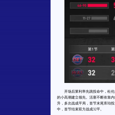
开场后莱利率先跳投命中，杜伦接助
的小高潮建立领先。活塞不断依靠内
升，多次战成平局，首节末尾库珀投
中，首节结束双方战成32平。