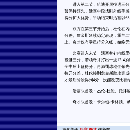
进入第二节，哈迪开局投进三分，
暂保持领先，活塞中段找到外线手感
得分扩大优势，半场结束时活塞以63-
双方在第三节开始后，杜伦在内线
分差。詹金斯延续稳定表现，霍兰二
上。奇才仅有零星得分入账，始终无法
比赛进入末节，活塞替补内线里德
投进三分，带领奇才打出一波12-4
全中后上篮得分，再添罚球稳住领先
拉开分差，杜伦接到詹金斯助攻完成扣
才最后阶段得到4分，没能改变比赛结果
活塞队首发：杰伦-杜伦、托拜厄斯
奇才队首发：卡尔顿-卡林顿、威尔
更多关于
活塞
奇才
的新闻