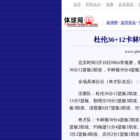
首页
-
即时比分
-
直播
-
足球资讯
-
体球网
>
篮球资讯
>
杜伦36+12卡林
www.spbo
北京时间3月18日NBA常规赛，客场
36分12篮板2助攻，卡林顿30分4篮
全场具体比分（奇才队在后）：32-32、
活塞队：杜伦36分12篮板2助攻、
11分5篮板、勒维尔10分3篮板3助攻
板3助攻、汤普森6分7篮板2助攻、坎
奇才队：卡林顿30分4篮板2助攻、莱
篮板2助攻、约翰逊11分4篮板1助攻
3分2篮板4助攻、吉尔2分1篮板1助