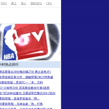
NBA
-
勇士
-
湖人
-
国际篮坛
-
CBA
4小时热点排行
津吉斯复出30分梅尔顿27分 勇士送奇才1
东男篮锁定新大外，接触臂展2米21悍将威
联赛前简报：悉尼FC一「本」万利
22+11哈特33分 尼克斯击败步行者4连胜
7破门巴尔科拉建功 卫冕冠军巴黎总分8-2切尔
赛前简报：圣保罗前途光「明」
杯赛前简报：马体会趁「热」打铁