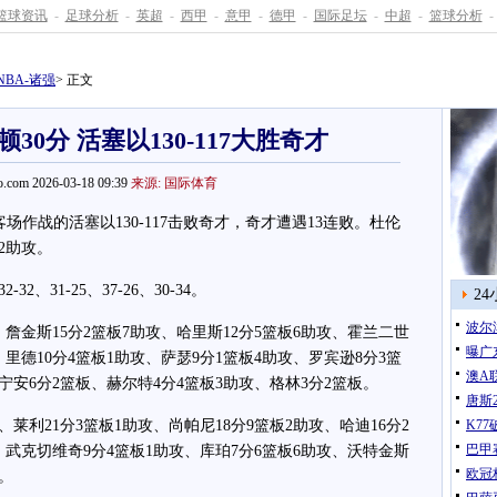
篮球资讯
-
足球分析
-
英超
-
西甲
-
意甲
-
德甲
-
国际足坛
-
中超
-
篮球分析
-
NBA-诸强
> 正文
顿30分 活塞以130-117大胜奇才
.com 2026-03-18 09:39
来源: 国际体育
作战的活塞以130-117击败奇才，奇才遭遇13连败。杜伦
板2助攻。
31-25、37-26、30-34。
2
波尔
詹金斯15分2篮板7助攻、哈里斯12分5篮板6助攻、霍兰二世
曝广
、里德10分4篮板1助攻、萨瑟9分1篮板4助攻、罗宾逊8分3篮
澳A
宁安6分2篮板、赫尔特4分4篮板3助攻、格林3分2篮板。
唐斯
利21分3篮板1助攻、尚帕尼18分9篮板2助攻、哈迪16分2
K7
巴甲
、武克切维奇9分4篮板1助攻、库珀7分6篮板6助攻、沃特金斯
欧冠
攻。