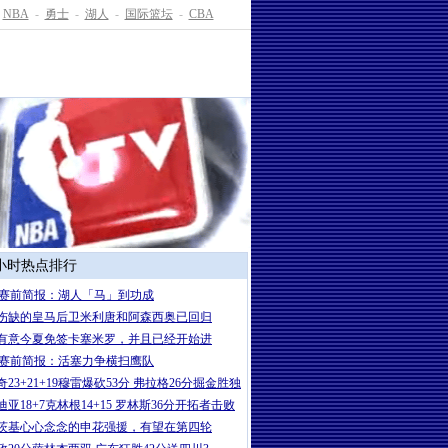
NBA
-
勇士
-
湖人
-
国际篮坛
-
CBA
4小时热点排行
A赛前简报：湖人「马」到功成
伤缺的皇马后卫米利唐和阿森西奥已回归
有意今夏免签卡塞米罗，并且已经开始进
A赛前简报：活塞力争横扫鹰队
23+21+19穆雷爆砍53分 弗拉格26分掘金胜独
迪亚18+7克林根14+15 罗林斯36分开拓者击败
茨基心心念念的申花强援，有望在第四轮