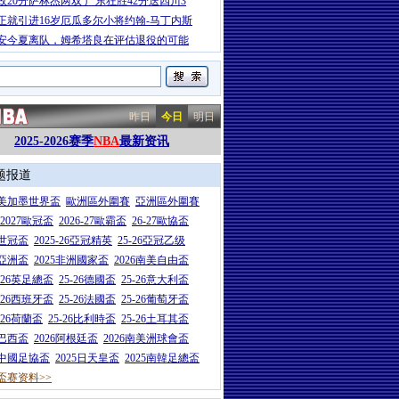
政20分萨林杰两双 广东狂胜42分送四川3
正就引进16岁厄瓜多尔小将约翰-马丁内斯
安今夏离队，姆希塔良在评估退役的可能
昨日
今日
明日
2025-2026赛季
NBA
最新资讯
题报道
26美加墨世界盃
歐洲區外圍賽
亞洲區外圍賽
6-2027歐冠盃
2026-27歐霸盃
26-27歐協盃
5世冠盃
2025-26亞冠精英
25-26亞冠乙级
7亞洲盃
2025非洲國家盃
2026南美自由盃
5-26英足總盃
25-26德國盃
25-26意大利盃
5-26西班牙盃
25-26法國盃
25-26葡萄牙盃
5-26荷蘭盃
25-26比利時盃
25-26土耳其盃
6巴西盃
2026阿根廷盃
2026南美洲球會盃
6中國足協盃
2025日天皇盃
2025南韓足總盃
盃赛资料>>