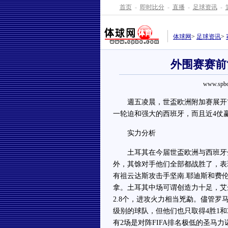
首页
-
即时比分
-
直播
-
足球资讯
-
体球网
>
足球资讯
>
外围赛赛前
www.spbo
週五凌晨，世盃欧洲附加赛展开首
一轮迫和强大的西班牙，而且近4仗
实力分析
土耳其在今届世盃欧洲与西班牙分
外，其馀对手他们全部都战胜了，表
有祖云达斯攻击手坚南.耶迪斯和费
拿。土耳其中场可谓创造力十足，艾
2.8个，进攻火力相当兇勐。儘管
级别的球队，但他们也只取得4胜1
有2场是对阵FIFA排名极低的圣马