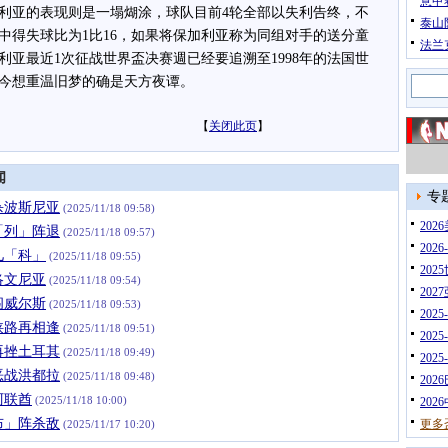
意甲
利亚的表现则是一塌煳涂，球队目前4轮全部以失利告终，不
泰山
中得失球比为1比16，如果将保加利亚称为同组对手的送分童
法兰
亚最近1次征战世界盃决赛週已经要追溯至1998年的法国世
今想重温旧梦的确是天方夜谭。
【
关闭此页
】
闻
专
杀波斯尼亚
(2025/11/18 09:58)
20
「列」阵退
(2025/11/18 09:57)
202
儿「科」
(2025/11/18 09:55)
202
洛文尼亚
(2025/11/18 09:54)
202
闯威尔斯
(2025/11/18 09:53)
202
狭路再相逢
(2025/11/18 09:51)
202
再挫土耳其
(2025/11/18 09:49)
202
恶战洪都拉
(2025/11/18 09:48)
202
阿联酋
(2025/11/18 10:00)
202
布」阵杀敌
更多
(2025/11/17 10:20)