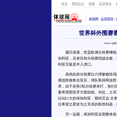
首页
-
即时比分
-
直播
-
足球资讯
-
体球网
>
足球资讯
>
世界杯外围赛
www.spbo
週日凌晨，世盃欧洲分组赛继续上
加利亚，后者目前分组赛四战全败，
利亚无疑是羊入虎口。
虽然此前分组赛以六球惨败给强敌
赛战胜格鲁吉亚后，球队取得两连胜
席，由于还有2轮分组赛未打，他们
要寄望西班牙方面犯错。对此，土耳
以6比1大炒保加利亚，期间艾达.古
位希望之星皆为土耳其的取胜利器，
另一边厢，保加利亚近期整体发挥