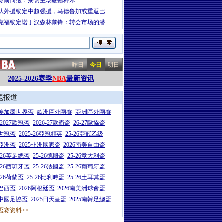
赛前简报：莱切主场硬撼科木
队外援锁定中超强援，马德鲁加或重返巴
克福锁定诺丁汉森林前锋：转会市场的潜
昨日
今日
明日
2025-2026赛季
NBA
最新资讯
题报道
26美加墨世界盃
歐洲區外圍賽
亞洲區外圍賽
6-2027歐冠盃
2026-27歐霸盃
26-27歐協盃
5世冠盃
2025-26亞冠精英
25-26亞冠乙级
7亞洲盃
2025非洲國家盃
2026南美自由盃
5-26英足總盃
25-26德國盃
25-26意大利盃
5-26西班牙盃
25-26法國盃
25-26葡萄牙盃
5-26荷蘭盃
25-26比利時盃
25-26土耳其盃
6巴西盃
2026阿根廷盃
2026南美洲球會盃
6中國足協盃
2025日天皇盃
2025南韓足總盃
盃赛资料>>