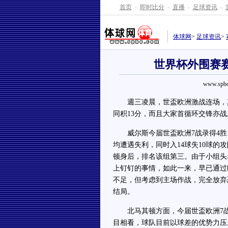
首页
-
即时比分
-
直播
-
足球资讯
-
体球网
>
足球资讯
>
世界杯外围赛
www.spbo
週三凌晨，世盃欧洲激战连场，
同积13分，而且大家首循环交锋亦
威尔斯今届世盃欧洲7战录得4胜
均遭遇失利，同时入14球失10球的
顿身后，排名该组第三。由于小组头
上钉钉的事情，如此一来，早已通过
不足，但考虑到主场作战，完全放弃
结局。
北马其顿方面，今届世盃欧洲7
目相看，球队目前以球差的优势力压