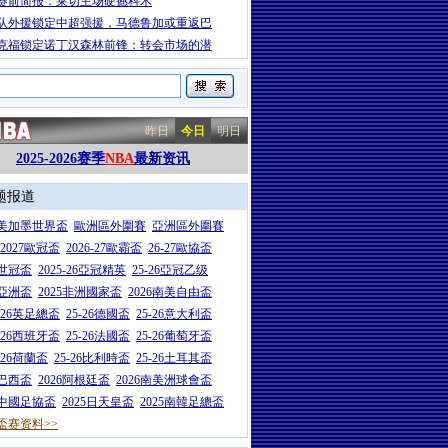
赛前简报：莱切主场硬撼科木
队外援锁定中超强援，马德鲁加或重返巴
克福锁定诺丁汉森林前锋：转会市场的潜
昨日
今日
明日
2025-2026赛季
NBA
最新资讯
题报道
26美加墨世界盃
歐洲區外圍賽
亞洲區外圍賽
6-2027歐冠盃
2026-27歐霸盃
26-27歐協盃
5世冠盃
2025-26亞冠精英
25-26亞冠乙级
7亞洲盃
2025非洲國家盃
2026南美自由盃
5-26英足總盃
25-26德國盃
25-26意大利盃
5-26西班牙盃
25-26法國盃
25-26葡萄牙盃
5-26荷蘭盃
25-26比利時盃
25-26土耳其盃
6巴西盃
2026阿根廷盃
2026南美洲球會盃
6中國足協盃
2025日天皇盃
2025南韓足總盃
盃赛资料>>