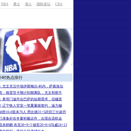
NBA
-
勇士
-
湖人
-
国际篮坛
-
CBA
4小时热点排行
：尤文关注中场伊斯梅尔-科内，萨索洛估
克：格雷茨卡预计到期离队，尤文和那不
：奥塔门迪符合巴萨的短期需求，但穆里
！辽宁铁人官宣一笔重量级签约，迪力穆
制胜10-0双杀76人 恩比德31+5武切三分超乔
已准备好在冬窗积极运作，出现合适机会
杀鹈鹕 布克30+9+5 锡安20+8+6马威24+13