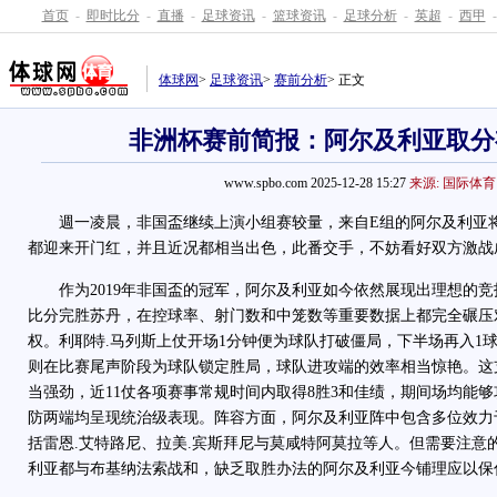
首页
-
即时比分
-
直播
-
足球资讯
-
篮球资讯
-
足球分析
-
英超
-
西甲
-
体球网
>
足球资讯
>
赛前分析
> 正文
非洲杯赛前简报：阿尔及利亚取分
www.spbo.com 2025-12-28 15:27
来源: 国际体育
週一凌晨，非国盃继续上演小组赛较量，来自E组的阿尔及利亚将
都迎来开门红，并且近况都相当出色，此番交手，不妨看好双方激战
作为2019年非国盃的冠军，阿尔及利亚如今依然展现出理想的竞
比分完胜苏丹，在控球率、射门数和中笼数等重要数据上都完全碾压
权。利耶特.马列斯上仗开场1分钟便为球队打破僵局，下半场再入1
则在比赛尾声阶段为球队锁定胜局，球队进攻端的效率相当惊艳。这
当强劲，近11仗各项赛事常规时间内取得8胜3和佳绩，期间场均能够攻入
防两端均呈现统治级表现。阵容方面，阿尔及利亚阵中包含多位效力
括雷恩.艾特路尼、拉美.宾斯拜尼与莫咸特阿莫拉等人。但需要注意
利亚都与布基纳法索战和，缺乏取胜办法的阿尔及利亚今铺理应以保