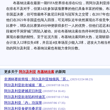
布基纳法索在最新一期FIFA世界排名排在62位，而阿尔及利亚排
在排名不及对手，但第14次参加该项赛事的他们具备丰富的经验。布基
非国盃决赛，但可惜最终不敌尼日利亚与冠军失之交臂；在2017年
他们在2021年非国盃也闯入四强，可见球队近年依然展现出不俗竞
比赛中，球队在比赛第49分钟便获得多打一人的优势，但他们迟迟
段被对手洞穿城门而陷入被动。好在布基纳法索在伤停补时阶段连入
展现出极强的韧性。至于近况方面，布基纳法索同样火热，近期斩获
合计攻入12球仅失4球，并且近4仗单场至少能入2球，进攻火力相
劲的阿尔及利亚，布基纳法索也有能力拿到分数。
更多关于
阿尔及利亚
布基纳法索
的新闻
非洲杯赛前简报：阿尔及利亚独领风「苏」
(2025/12/24 08:23)
阿尔及利亚欲攻城拔「塞」
(2019/07/18 16:23)
阿尔及利亚硬撼尼日利亚
(2019/07/14 16:41)
阿尔及利亚欲攻陷科特迪瓦
(2019/07/10 17:04)
阿尔及利亚「内」功深厚
(2019/07/06 17:35)
阿尔及利亚食硬坦桑尼亚
(2019/07/01 15:02)