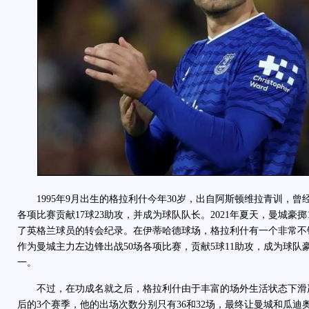
1995年9月出生的格拉利什今年30岁，出自阿斯顿维拉青训，曾经
各项比赛贡献17球23助攻，并成为球队队长。2021年夏天，曼城豪
了英格兰球员的转会纪录。在伊蒂哈德球场，格拉利什有一个非常不错的
作为曼城主力左边锋出战50场各项比赛，贡献5球11助攻，成为球
一。
不过，在功成名就之后，格拉利什由于丰富的场外生活状态下滑
后的3个赛季，他的出场次数分别只有36和32场，最终让曼城和瓜