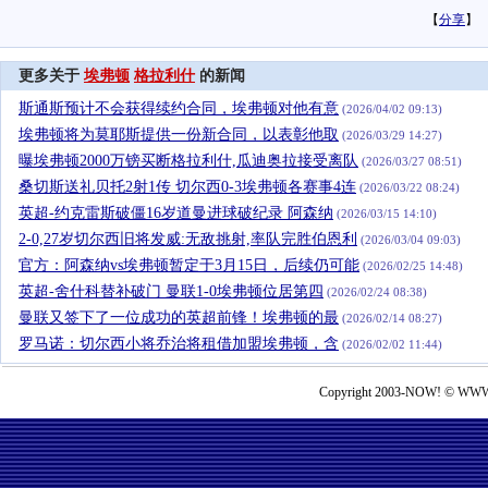
【
分享
】
更多关于
埃弗顿
格拉利什
的新闻
斯通斯预计不会获得续约合同，埃弗顿对他有意
(2026/04/02 09:13)
埃弗顿将为莫耶斯提供一份新合同，以表彰他取
(2026/03/29 14:27)
曝埃弗顿2000万镑买断格拉利什,瓜迪奥拉接受离队
(2026/03/27 08:51)
桑切斯送礼贝托2射1传 切尔西0-3埃弗顿各赛事4连
(2026/03/22 08:24)
英超-约克雷斯破僵16岁道曼进球破纪录 阿森纳
(2026/03/15 14:10)
2-0,27岁切尔西旧将发威:无敌挑射,率队完胜伯恩利
(2026/03/04 09:03)
官方：阿森纳vs埃弗顿暂定于3月15日，后续仍可能
(2026/02/25 14:48)
英超-舍什科替补破门 曼联1-0埃弗顿位居第四
(2026/02/24 08:38)
曼联又签下了一位成功的英超前锋！埃弗顿的最
(2026/02/14 08:27)
罗马诺：切尔西小将乔治将租借加盟埃弗顿，含
(2026/02/02 11:44)
Copyright 2003-NOW! © WWW