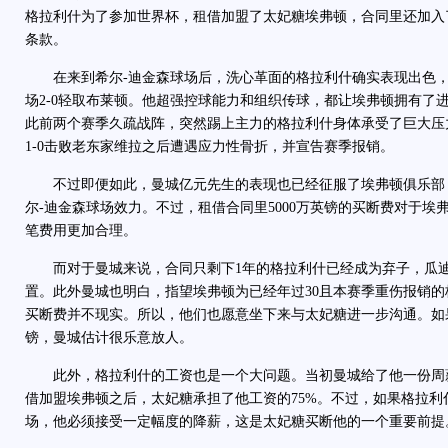
格拉利什为了参加世界杯，租借加盟了太妃糖埃弗顿，合同里还加入了
条款。
在来到希尔-迪金森球场后，洗心革面的格拉利什确实表现出色，
场2-0轻取布莱顿。他超强控球能力和组织传球，都让埃弗顿拥有了
此前两个赛季久疏战阵，突然踢上主力的格拉利什身体承受了巨大压
1-0击败老东家维拉之后遭遇应力性骨折，并宣告赛季报销。
不过即便如此，曼城亿元先生的表现也已经征服了埃弗顿俱乐部
尔-迪金森球场效力。不过，租借合同里5000万英镑的买断费对于埃
笔费用更加合理。
而对于曼城来说，合同只剩下1年的格拉利什已经成为弃子，瓜迪
置。此外曼城也明白，指望埃弗顿为已经年过30且本赛季重伤报销的格
买断费并不现实。所以，他们也愿意坐下来与太妃糖进一步沟通。如果
镑，曼城估计很乐意放人。
此外，格拉利什的工资也是一个大问题。当初曼城给了他一份周薪
借加盟埃弗顿之后，太妃糖承担了他工资的75%。不过，如果格拉利
场，他必须接受一定幅度的降薪，这是太妃糖买断他的一个重要前提