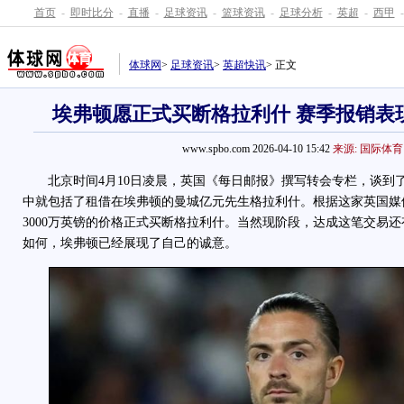
首页
-
即时比分
-
直播
-
足球资讯
-
篮球资讯
-
足球分析
-
英超
-
西甲
-
体球网
>
足球资讯
>
英超快讯
> 正文
埃弗顿愿正式买断格拉利什 赛季报销表
www.spbo.com 2026-04-10 15:42
来源: 国际体育
北京时间4月10日凌晨，英国《每日邮报》撰写转会专栏，谈到
中就包括了租借在埃弗顿的曼城亿元先生格拉利什。根据这家英国媒
3000万英镑的价格正式买断格拉利什。当然现阶段，达成这笔交易
如何，埃弗顿已经展现了自己的诚意。