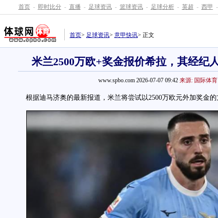
首页
-
即时比分
-
直播
-
足球资讯
-
篮球资讯
-
足球分析
-
英超
-
西甲
-
首页
>
足球资讯
>
意甲快讯
> 正文
米兰2500万欧+奖金报价希拉，其经纪
www.spbo.com 2026-07-07 09:42
来源: 国际体育
根据
迪马济奥
的最新报道，米兰将尝试以2500万欧元外加奖金的