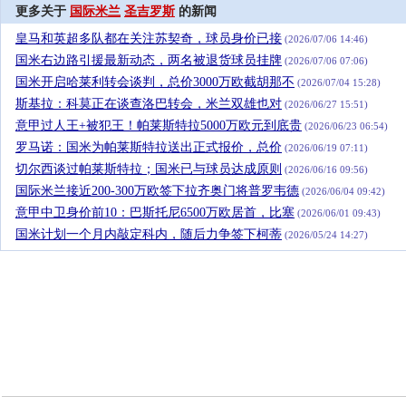
更多关于
国际米兰
圣吉罗斯
的新闻
皇马和英超多队都在关注苏契奇，球员身价已接
(2026/07/06 14:46)
国米右边路引援最新动态，两名被退货球员挂牌
(2026/07/06 07:06)
国米开启哈莱利转会谈判，总价3000万欧截胡那不
(2026/07/04 15:28)
斯基拉：科莫正在谈查洛巴转会，米兰双雄也对
(2026/06/27 15:51)
意甲过人王+被犯王！帕莱斯特拉5000万欧元到底贵
(2026/06/23 06:54)
罗马诺：国米为帕莱斯特拉送出正式报价，总价
(2026/06/19 07:11)
切尔西谈过帕莱斯特拉；国米已与球员达成原则
(2026/06/16 09:56)
国际米兰接近200-300万欧签下拉齐奥门将普罗韦德
(2026/06/04 09:42)
意甲中卫身价前10：巴斯托尼6500万欧居首，比塞
(2026/06/01 09:43)
国米计划一个月内敲定科内，随后力争签下柯蒂
(2026/05/24 14:27)