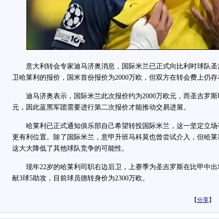
意大利转会专家迪马济奥消息，国际米兰已正式向比利时球队圣
卫哈莱利的报价，国米首份报价为2000万欧，但双方在转会费上仍
迪马济奥表示，国际米兰此次报价约为2000万欧元，而圣吉罗斯联
元，因此蓝黑军团需要进行第二次报价才能推动交易进展。
哈莱利已正式通知俱乐部自己希望转投国际米兰，这一坚定立场
更有利位置。除了国际米兰，意甲升班马科莫也曾尝试介入，但哈莱
这大大降低了其他球队竞争的可能性。
现年22岁的哈莱利司职右边后卫，上赛季为圣吉罗斯在比甲中出场
献3球5助攻，目前球员德转身价为2300万欧。
【
分享
】