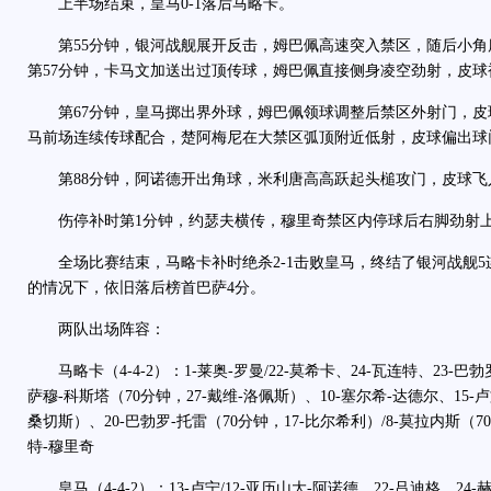
上半场结束，皇马0-1落后马略卡。
第55分钟，银河战舰展开反击，姆巴佩高速突入禁区，随后小角
第57分钟，卡马文加送出过顶传球，姆巴佩直接侧身凌空劲射，皮
第67分钟，皇马掷出界外球，姆巴佩领球调整后禁区外射门，皮球
马前场连续传球配合，楚阿梅尼在大禁区弧顶附近低射，皮球偏出球
第88分钟，阿诺德开出角球，米利唐高高跃起头槌攻门，皮球飞入
伤停补时第1分钟，约瑟夫横传，穆里奇禁区内停球后右脚劲射上角
全场比赛结束，马略卡补时绝杀2-1击败皇马，终结了银河战舰5
的情况下，依旧落后榜首巴萨4分。
两队出场阵容：
马略卡（4-4-2）：1-莱奥-罗曼/22-莫希卡、24-瓦连特、23-巴勃
萨穆-科斯塔（70分钟，27-戴维-洛佩斯）、10-塞尔希-达德尔、15-
桑切斯）、20-巴勃罗-托雷（70分钟，17-比尔希利）/8-莫拉内斯（7
特-穆里奇
皇马（4-4-2）：13-卢宁/12-亚历山大-阿诺德、22-吕迪格、24-