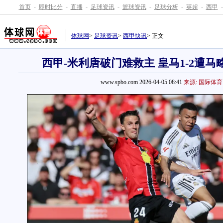
首页
-
即时比分
-
直播
-
足球资讯
-
篮球资讯
-
足球分析
-
英超
-
西甲
-
体球网
>
足球资讯
>
西甲快讯
> 正文
西甲-米利唐破门难救主 皇马1-2遭
www.spbo.com 2026-04-05 08:41
来源: 国际体育