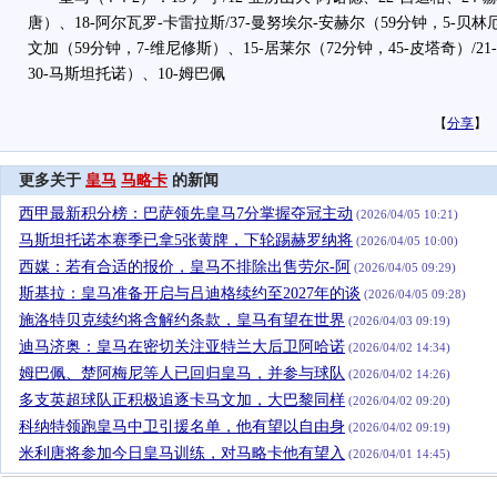
唐）、18-阿尔瓦罗-卡雷拉斯/37-曼努埃尔-安赫尔（59分钟，5-贝林
文加（59分钟，7-维尼修斯）、15-居莱尔（72分钟，45-皮塔奇）/2
30-马斯坦托诺）、10-姆巴佩
【
分享
】
更多关于
皇马
马略卡
的新闻
西甲最新积分榜：巴萨领先皇马7分掌握夺冠主动
(2026/04/05 10:21)
马斯坦托诺本赛季已拿5张黄牌，下轮踢赫罗纳将
(2026/04/05 10:00)
西媒：若有合适的报价，皇马不排除出售劳尔-阿
(2026/04/05 09:29)
斯基拉：皇马准备开启与吕迪格续约至2027年的谈
(2026/04/05 09:28)
施洛特贝克续约将含解约条款，皇马有望在世界
(2026/04/03 09:19)
迪马济奥：皇马在密切关注亚特兰大后卫阿哈诺
(2026/04/02 14:34)
姆巴佩、楚阿梅尼等人已回归皇马，并参与球队
(2026/04/02 14:26)
多支英超球队正积极追逐卡马文加，大巴黎同样
(2026/04/02 09:20)
科纳特领跑皇马中卫引援名单，他有望以自由身
(2026/04/02 09:19)
米利唐将参加今日皇马训练，对马略卡他有望入
(2026/04/01 14:45)