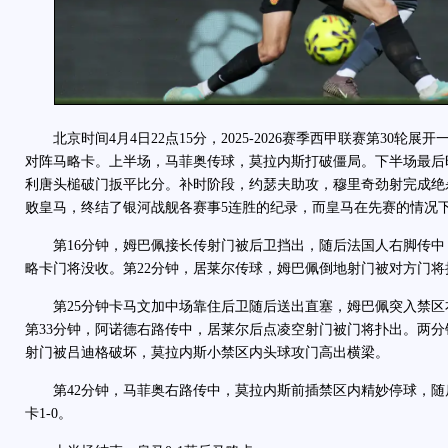
北京时间4月4日22点15分，2025-2026赛季西甲联赛第30轮
对阵马略卡。上半场，马菲奥传球，莫拉内斯打破僵局。下半场最后
利唐头槌破门扳平比分。补时阶段，约瑟夫助攻，穆里奇劲射完成绝杀
败皇马，终结了银河战舰各赛事5连胜的纪录，而皇马在先赛的情况
第16分钟，姆巴佩接长传射门被后卫挡出，随后法国人右脚传中
略卡门将没收。第22分钟，居莱尔传球，姆巴佩倒地射门被对方门将
第25分钟卡马文加中场靠住后卫随后送出直塞，姆巴佩突入禁区
第33分钟，阿诺德右路传中，居莱尔后点凌空射门被门将扑出。两
射门被吕迪格破坏，莫拉内斯小禁区内头球攻门高出横梁。
第42分钟，马菲奥右路传中，莫拉内斯前插禁区内精妙停球，随
卡1-0。