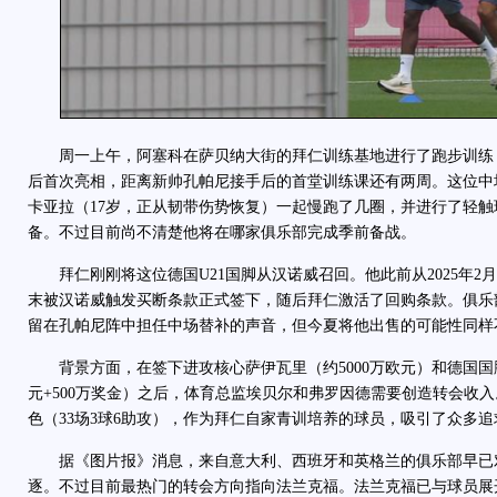
周一上午，阿塞科在萨贝纳大街的拜仁训练基地进行了跑步训练
后首次亮相，距离新帅孔帕尼接手后的首堂训练课还有两周。这位中
卡亚拉（17岁，正从韧带伤势恢复）一起慢跑了几圈，并进行了轻
备。不过目前尚不清楚他将在哪家俱乐部完成季前备战。
拜仁刚刚将这位德国U21国脚从汉诺威召回。他此前从2025年2
末被汉诺威触发买断条款正式签下，随后拜仁激活了回购条款。俱乐
留在孔帕尼阵中担任中场替补的声音，但今夏将他出售的可能性同样
背景方面，在签下进攻核心萨伊瓦里（约5000万欧元）和德国国脚纳
元+500万奖金）之后，体育总监埃贝尔和弗罗因德需要创造转会收
色（33场3球6助攻），作为拜仁自家青训培养的球员，吸引了众多追
据《图片报》消息，来自意大利、西班牙和英格兰的俱乐部早已
逐。不过目前最热门的转会方向指向法兰克福。法兰克福已与球员展开