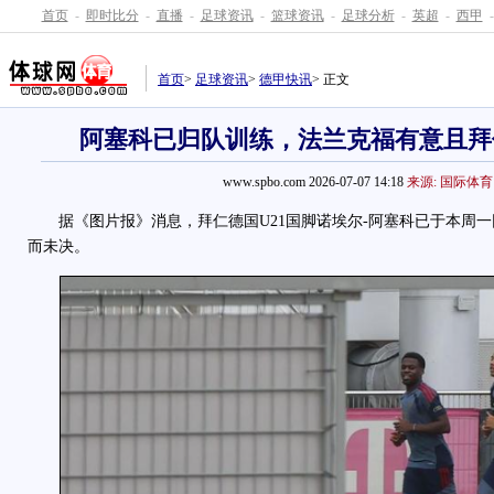
首页
-
即时比分
-
直播
-
足球资讯
-
篮球资讯
-
足球分析
-
英超
-
西甲
-
首页
>
足球资讯
>
德甲快讯
> 正文
阿塞科已归队训练，法兰克福有意且拜
www.spbo.com 2026-07-07 14:18
来源: 国际体育
据《图片报》消息，拜仁德国U21国脚诺埃尔-阿塞科已于本周一
而未决。