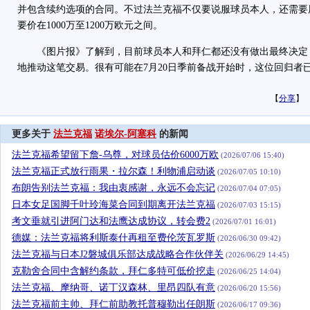
并包含续约选项的合同。不过法兰克福不仅要说服球员本人，还需要
要价在1000万至1200万欧元之间。
《图片报》了解到，目前球员本人和拜仁都还没有做出最终决定
地推动这笔交易。很有可能在7月20日季前备战开始时，这位回归者
【
分享
】
更多关于
法兰克福
诺埃尔-阿塞科
的新闻
法兰克福希望留下詹-乌尊，对球员估价6000万欧
(2026/07/06 15:40)
法兰克福正式放行雨果・拉尔森！利物浦启动谈
(2026/07/05 10:10)
布朗告别法兰克福：我由衷感谢，永远不会忘记
(2026/07/04 07:05)
日本女足国脚千叶玲海菜合同到期离开法兰克福
(2026/07/03 15:15)
考文垂就引进阿门达和法鹰达成协议，转会费2
(2026/07/01 16:01)
德媒：法兰克福将利斯泰什再租至费伦茨瓦罗斯
(2026/06/30 09:42)
法兰克福与日本J2磐城俱乐部达成战略合作伙伴关
(2026/06/29 14:45)
克勒舍合同中含解约条款，拜仁多特可低价挖走
(2026/06/25 14:04)
法兰克福、摩纳哥、诺丁汉森林、里昂四队有意
(2026/06/20 15:56)
法兰克福前主帅、拜仁前助教托普穆勒出任朗斯
(2026/06/17 09:36)