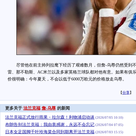
尽管他在前主帅列拉麾下经历了艰难数月，但詹-乌尊仍然受到不
雷、那不勒斯、AC米兰以及多家英格兰球队都对他有意。如果有俱
价很明确：今年夏天，不会以低于6000万欧元的价格放走乌尊。
【
分享
】
更多关于
法兰克福
詹-乌尊
的新闻
法兰克福正式放行雨果・拉尔森！利物浦启动谈
(2026/07/05 10:10)
布朗告别法兰克福：我由衷感谢，永远不会忘记
(2026/07/04 07:05)
日本女足国脚千叶玲海菜合同到期离开法兰克福
(2026/07/03 15:15)