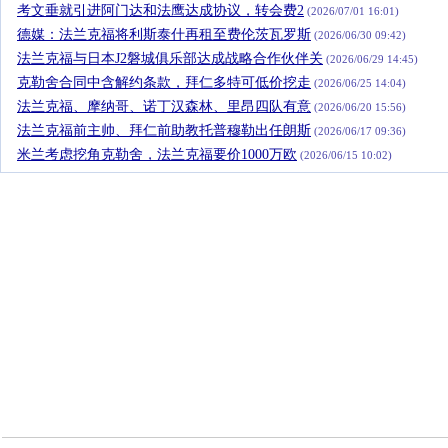
考文垂就引进阿门达和法鹰达成协议，转会费2
(2026/07/01 16:01)
德媒：法兰克福将利斯泰什再租至费伦茨瓦罗斯
(2026/06/30 09:42)
法兰克福与日本J2磐城俱乐部达成战略合作伙伴关
(2026/06/29 14:45)
克勒舍合同中含解约条款，拜仁多特可低价挖走
(2026/06/25 14:04)
法兰克福、摩纳哥、诺丁汉森林、里昂四队有意
(2026/06/20 15:56)
法兰克福前主帅、拜仁前助教托普穆勒出任朗斯
(2026/06/17 09:36)
米兰考虑挖角克勒舍，法兰克福要价1000万欧
(2026/06/15 10:02)