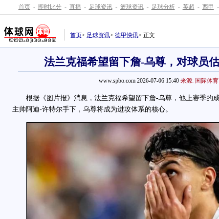
首页
-
即时比分
-
直播
-
足球资讯
-
篮球资讯
-
足球分析
-
英超
-
西甲
-
首页
>
足球资讯
>
德甲快讯
> 正文
法兰克福希望留下詹-乌尊，对球员估价
www.spbo.com 2026-07-06 15:40
来源: 国际体育
根据《图片报》消息，法兰克福希望留下詹-乌尊，他上赛季的成绩
主帅阿迪-许特尔手下，乌尊将成为进攻体系的核心。