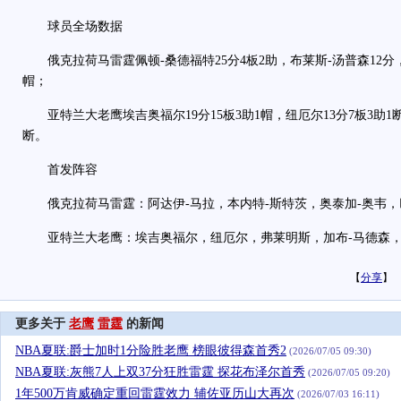
球员全场数据
俄克拉荷马雷霆佩顿-桑德福特25分4板2助，布莱斯-汤普森12分，阿
帽；
亚特兰大老鹰埃吉奥福尔19分15板3助1帽，纽厄尔13分7板3助1断
断。
首发阵容
俄克拉荷马雷霆：阿达伊-马拉，本内特-斯特茨，奥泰加-奥韦，
亚特兰大老鹰：埃吉奥福尔，纽厄尔，弗莱明斯，加布-马德森，
【
分享
】
更多关于
老鹰
雷霆
的新闻
NBA夏联:爵士加时1分险胜老鹰 榜眼彼得森首秀2
(2026/07/05 09:30)
NBA夏联:灰熊7人上双37分狂胜雷霆 探花布泽尔首秀
(2026/07/05 09:20)
1年500万肯威确定重回雷霆效力 辅佐亚历山大再次
(2026/07/03 16:11)