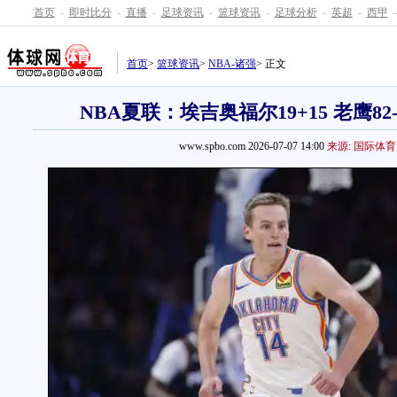
首页
-
即时比分
-
直播
-
足球资讯
-
篮球资讯
-
足球分析
-
英超
-
西甲
-
首页
>
篮球资讯
>
NBA-诸强
> 正文
NBA夏联：埃吉奥福尔19+15 老鹰82
www.spbo.com 2026-07-07 14:00
来源: 国际体育