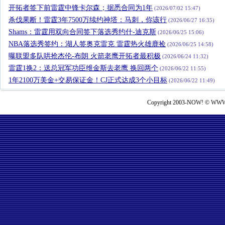
开拓者签下前雷霆中锋卡尔森；据悉合同为1年
(2026/07/02 15:47)
杀伐果断！雷霆3年7500万续约神塔：马刺，你该行
(2026/06/27 16:35)
Shams：雷霆用双向合同签下落选秀约什-迪克斯
(2026/06/25 15:06)
NBA落选秀签约：湖人签奥克雷克 雷霆热火雄鹿捡
(2026/06/25 14:58)
曝联盟多队哄抢杰伦-布朗 火箭老鹰开拓者最积极
(2026/06/24 11:32)
雷霆1换2：送总冠军功臣维金斯去老鹰 换回两个
(2026/06/22 11:55)
1年2100万美金+交易保证金！CJ正式达成3个小目标
(2026/06/22 11:49)
Copyright 2003-NOW! © WWW