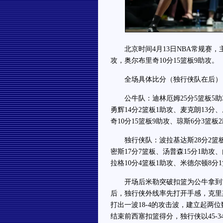
北京时间4月13日NBA常规赛，主场
攻，奥尔布里奇10分15篮板9助攻。
全场具体比分（独行侠队在后）：34-45
公牛队：迪林厄姆25分5篮板5助攻
勇辉14分2篮板1助攻、麦克朗13分
奇10分15篮板9助攻、琼斯6分3篮板
独行侠队：波拉基达斯28分2篮板3
密斯17分7篮板、汤普森15分1助攻
拉格10分4篮板1助攻、米德尔顿8分
开场后米勒突破扣篮为公牛拿到首
后，独行侠外线率先打开手感，克里
打出一波18-4的攻击波，建立起
结束前西塞扣篮得分，独行侠以45-3