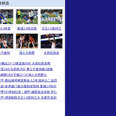
道精选
4-3科莫
曼城3-0切尔西
尤文1-0亚特兰
士不敌快
湖人大胜爵
火箭狂胜灰
NBA
|
汤姆林26分普洛克特22+11 骑士
卡佩拉23+13谢泼德19分 火箭狂胜灰熊
库里24分马瑟林20分 勇士不敌快船3连败
詹姆斯18分艾顿22+10 湖人大胜爵士
意甲-图拉姆邓弗里斯各入2球 国米让二追四
英超-多库破门谢尔基助攻双响 曼城3-0切尔
赛季105球创纪录！德甲-穆西亚拉传射 拜仁
意甲-博加制胜尤文1-0亚特兰大 先赛升至积