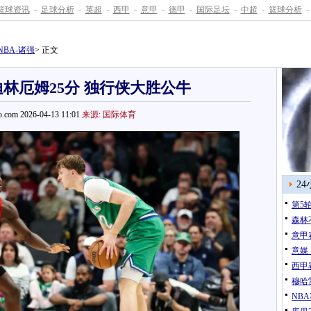
篮球资讯
-
足球分析
-
英超
-
西甲
-
意甲
-
德甲
-
国际足坛
-
中超
-
篮球分析
-
NBA-诸强
> 正文
迪林厄姆25分 独行侠大胜公牛
.com 2026-04-13 11:01
来源: 国际体育
2
第5
森林
意甲
意媒
西甲
穆哈
NB