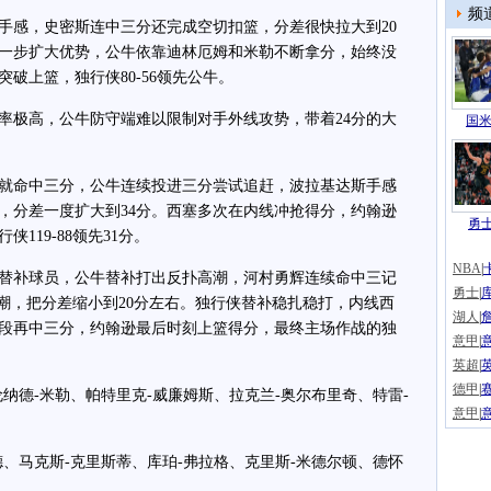
频
感，史密斯连中三分还完成空切扣篮，分差很快拉大到20
一步扩大优势，公牛依靠迪林厄姆和米勒不断拿分，始终没
破上篮，独行侠80-56领先公牛。
极高，公牛防守端难以限制对手外线攻势，带着24分的大
国米
命中三分，公牛连续投进三分尝试追赶，波拉基达斯手感
，分差一度扩大到34分。西塞多次在内线冲抢得分，约翰逊
勇
119-88领先31分。
NBA
|
补球员，公牛替补打出反扑高潮，河村勇辉连续命中三记
勇士
|
高潮，把分差缩小到20分左右。独行侠替补稳扎稳打，内线西
湖人
|
段再中三分，约翰逊最后时刻上篮得分，最终主场作战的独
意甲
|
英超
|
德甲
|
德-米勒、帕特里克-威廉姆斯、拉克兰-奥尔布里奇、特雷-
意甲
|
马克斯-克里斯蒂、库珀-弗拉格、克里斯-米德尔顿、德怀