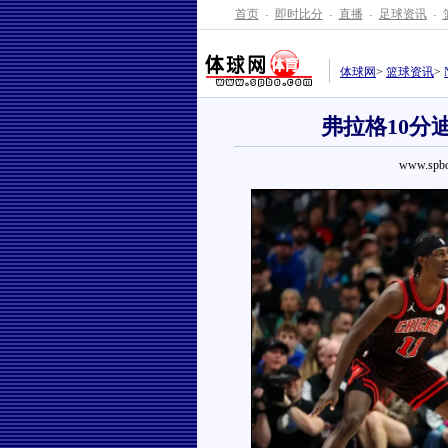
首页
-
即时比分
-
直播
-
足球资讯
-
体球网
>
篮球资讯
>
弗拉格10分
www.spbo