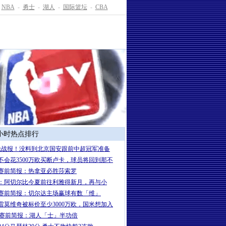
NBA
-
勇士
-
湖人
-
国际篮坛
-
CBA
4小时热点排行
轮战报！没料到北京国安跟前中超冠军准备
不会花3500万欧买断卢卡，球员将回到那不
赛前简报：热拿亚必胜莎索罗
：阿切尔比今夏前往利雅得新月，再与小
赛前简报：切尔达主场赢球有数「维」
雷莫维奇被标价至少3000万欧，国米想加入
A赛前简报：湖人「士」半功倍