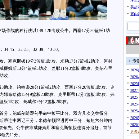
库里
英超
塞内
作战的独行侠以149-128击败公牛。西塞17分20篮板1助
、22-35、32-39、40-30。
专
、塞克斯顿19分3篮板1助攻、米勒17分7篮板2助攻、河村
、威廉姆斯13分4篮板5助攻、盖耶11分3篮板4助攻、奥尔布里
20
2助攻。
202
202
助攻、约翰逊20分1篮板2助攻、西塞17分20篮板1助攻、史
202
、内姆布哈德15分9篮板23助攻、克里斯蒂12分1篮板1助攻、弗
202
1篮板1助攻、鲍威尔7分12篮板2助攻。
202
202
分，鲍威尔随即勾手命中扳平比分。双方几次交替得分
202
斯蒂连中两记三分，米德尔顿跟进再中三分，短短六分钟内
202
两位数领先。公牛依靠威廉姆斯和塞克斯顿接连得分追赶，首节
更多
4领先11分。