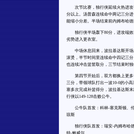
次节比赛，独行侠延续火热进攻手
分以上。汤普森连续命中两记三分进
能缩小分差。半场结束前内姆布哈德突
独行侠半场轰下80分，进攻端效率
劣势进入更衣室。
中场休息回来，波拉基达斯开场就
滚烫，半节时间里连续命中四记三分
也连续冲击篮筐取分，三节结束时独行侠
第四节开始后，双方都换上更多替
三分，带领球队打出一波10-0的小
塞多次完成补篮得分，波拉基达斯末
行侠以149-128击败公牛。
公牛队首发：科林-塞克斯顿、伦纳
琼斯
独行侠队首发：瑞安-内姆布哈德、
特-鲍威尔