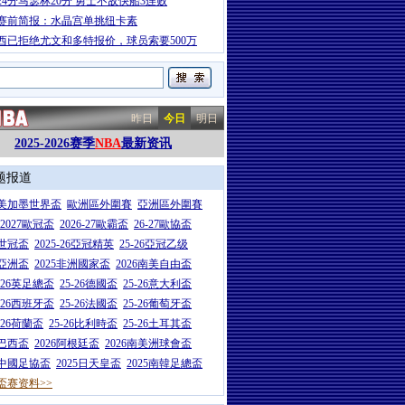
24分马瑟林20分 勇士不敌快船3连败
赛前简报：水晶宫单挑纽卡素
西已拒绝尤文和多特报价，球员索要500万
昨日
今日
明日
2025-2026赛季
NBA
最新资讯
题报道
26美加墨世界盃
歐洲區外圍賽
亞洲區外圍賽
6-2027歐冠盃
2026-27歐霸盃
26-27歐協盃
5世冠盃
2025-26亞冠精英
25-26亞冠乙级
7亞洲盃
2025非洲國家盃
2026南美自由盃
5-26英足總盃
25-26德國盃
25-26意大利盃
5-26西班牙盃
25-26法國盃
25-26葡萄牙盃
5-26荷蘭盃
25-26比利時盃
25-26土耳其盃
6巴西盃
2026阿根廷盃
2026南美洲球會盃
6中國足協盃
2025日天皇盃
2025南韓足總盃
盃赛资料>>