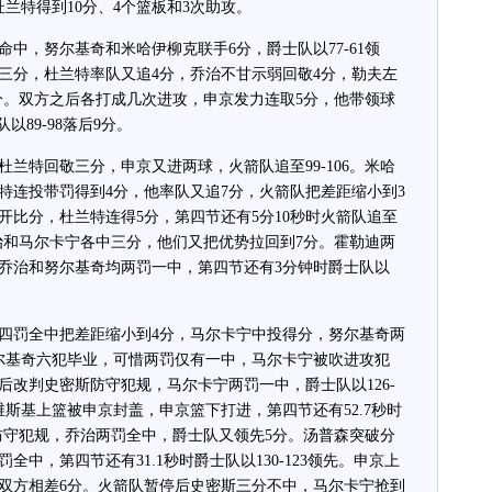
杜兰特得到10分、4个篮板和3次助攻。
，努尔基奇和米哈伊柳克联手6分，爵士队以77-61领
三分，杜兰特率队又追4分，乔治不甘示弱回敬4分，勒夫左
19分。双方之后各打成几次进攻，申京发力连取5分，他带领球
以89-98落后9分。
特回敬三分，申京又进两球，火箭队追至99-106。米哈
特连投带罚得到4分，他率队又追7分，火箭队把差距缩小到3
开比分，杜兰特连得5分，第四节还有5分10秒时火箭队追至
，乔治和马尔卡宁各中三分，他们又把优势拉回到7分。霍勒迪两
乔治和努尔基奇均两罚一中，第四节还有3分钟时爵士队以
罚全中把差距缩小到4分，马尔卡宁中投得分，努尔基奇两
尔基奇六犯毕业，可惜两罚仅有一中，马尔卡宁被吹进攻犯
后改判史密斯防守犯规，马尔卡宁两罚一中，爵士队以126-
维斯基上篮被申京封盖，申京篮下打进，第四节还有52.7秒时
抢时防守犯规，乔治两罚全中，爵士队又领先5分。汤普森突破分
中，第四节还有31.1秒时爵士队以130-123领先。申京上
双方相差6分。火箭队暂停后史密斯三分不中，马尔卡宁抢到