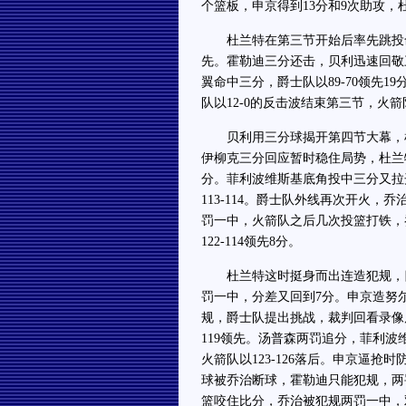
个篮板，申京得到13分和9次助攻，
杜兰特在第三节开始后率先跳投命中
先。霍勒迪三分还击，贝利迅速回敬
翼命中三分，爵士队以89-70领先
队以12-0的反击波结束第三节，火箭队
贝利用三分球揭开第四节大幕，杜兰
伊柳克三分回应暂时稳住局势，杜兰
分。菲利波维斯基底角投中三分又拉
113-114。爵士队外线再次开火
罚一中，火箭队之后几次投篮打铁，
122-114领先8分。
杜兰特这时挺身而出连造犯规，四
罚一中，分差又回到7分。申京造努
规，爵士队提出挑战，裁判回看录像
119领先。汤普森两罚追分，菲利波
火箭队以123-126落后。申京逼
球被乔治断球，霍勒迪只能犯规，两罚全
篮咬住比分，乔治被犯规两罚一中，