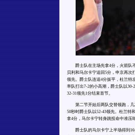
爵士队在主场先拿4分，火箭队不甘
贝利和马尔卡宁追回5分，申京再次打3
领先。爵士队连追4分扳平，杜兰特
率队打出7-2的小高潮，爵士队以3
32-31领先1分结束首节。
第二节开始后两队交替领跑，几次出
50秒时爵士队以52-43领先。杜
拿4分，马尔卡宁转身跳投命中准压哨
爵士队的马尔卡宁上半场得到16分