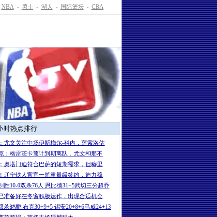
NBA
-
勇士
-
湖人
-
国际篮坛
-
CBA
4小时热点排行
：尤文关注中场伊斯梅尔-科内，萨索洛估
克：格雷茨卡预计到期离队，尤文和那不
：奥塔门迪符合巴萨的短期需求，但穆里
！辽宁铁人官宣一笔重量级签约，迪力穆
制胜10-0双杀76人 恩比德31+5武切三分超乔
已准备好在冬窗积极运作，出现合适机会
杀鹈鹕 布克30+9+5 锡安20+8+6马威24+13