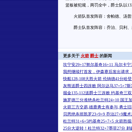
篮板被犯规，两罚全中，爵士队以133
火箭队首发阵容：舍帕德、汤普
爵士队首发阵容：乔治、贝利、米
更多关于
火箭
爵士
的新闻
坎宁安29+17努尔基奇16+11 马尔卡
我想继续打首发，伊森赛后发出请求
快船128-108大胜火箭 伦纳德41分哈
灰熊送爵士四连败 阿尔达马37+5+7斯
掘金135-112送爵士三连败 约基奇三
施罗德三分准绝杀杜兰特24+10 国王
火箭三方交易,雄鹿勇士有参与,勇士旧
贝恩绝杀班凯罗23+9+9 乔治27+9
杜兰特31+6+5约基奇25+7+5 火箭胜
25分大逆转！杜兰特32+7墨菲27分 