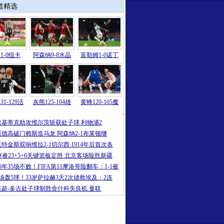
道精选
1-0纽卡
阿森纳9-8水晶
富勒姆1-0诺丁
31-129活
灰熊125-104雄
黄蜂120-105魔
意甲
|
卡卢卢破门伊尔迪兹建功 尤文2-
埃基蒂克助攻维尔茨斩获处子球 利物浦2
厄德高破门赖斯造乌龙 阿森纳2-1布莱顿继
沃特金斯双响维拉2-1切尔西 1914年后首次各
赵睿23+5+6关键篮板定胜 北京客场险胜新疆
16年35场不败！FIFA第11摩洛哥险翻车：1-1被
5场轰5球！33岁萨拉赫3天2次拯救埃及：2连
英超-多古处子球制胜舍什科失良机 曼联