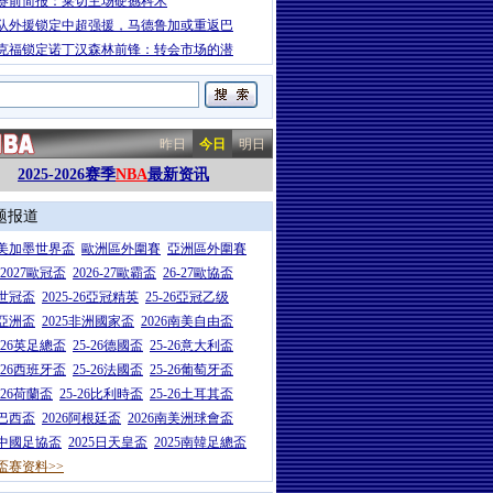
赛前简报：莱切主场硬撼科木
队外援锁定中超强援，马德鲁加或重返巴
克福锁定诺丁汉森林前锋：转会市场的潜
昨日
今日
明日
2025-2026赛季
NBA
最新资讯
题报道
26美加墨世界盃
歐洲區外圍賽
亞洲區外圍賽
6-2027歐冠盃
2026-27歐霸盃
26-27歐協盃
5世冠盃
2025-26亞冠精英
25-26亞冠乙级
7亞洲盃
2025非洲國家盃
2026南美自由盃
5-26英足總盃
25-26德國盃
25-26意大利盃
5-26西班牙盃
25-26法國盃
25-26葡萄牙盃
5-26荷蘭盃
25-26比利時盃
25-26土耳其盃
6巴西盃
2026阿根廷盃
2026南美洲球會盃
6中國足協盃
2025日天皇盃
2025南韓足總盃
盃赛资料>>