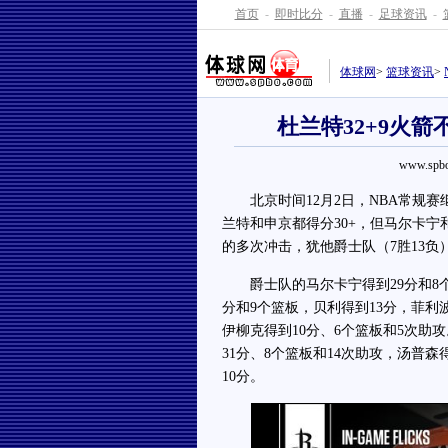
首页
-
即时比分
-
直播
-
足球资讯
-
体球网
>
篮球资讯
>
杜兰特32+9火箭
www.spbo
北京时间12月2日，NBA常规赛
兰特和申京都得分30+，但马尔卡宁
的多次冲击，犹他爵士队（7胜13负）
爵士队的马尔卡宁得到29分和8个篮
分和9个篮板，贝利得到13分，菲利
伊柳克得到10分、6个篮板和5次助
31分、8个篮板和14次助攻，汤普森
10分。