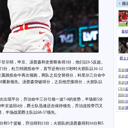
频
曼联
爵士1
示弱，申京、汤普森和史密斯各得3分，他们以9-5反超。
分，杜兰特跳投命中，首节还有6分35秒时火箭队以16-12
英超
|
左翼跳投命中再次领跑，两队之后交替得分，科里尔三分命中
英超
|
0-28重新领先。汤普森突破得分，之后他空接得分，火箭队以
英超
|
CBA
|
国际
|
现平分，乔治命中三分引领一波7-0的攻势，半场前5分
国际
|
兰特和申京追回4分，爵士队迅速还击保持领先，乔治连投带罚又
英超
|
，半场战罢爵士队以68-57领先。
和5个篮板，乔治得到13分；火箭队的汤普森得到16分和5