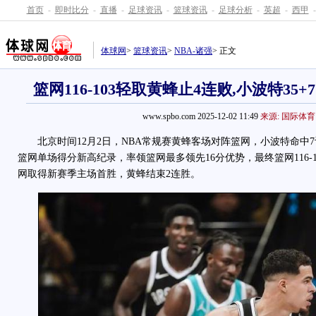
首页
-
即时比分
-
直播
-
足球资讯
-
篮球资讯
-
足球分析
-
英超
-
西甲
-
体球网
>
篮球资讯
>
NBA-诸强
> 正文
篮网116-103轻取黄蜂止4连败,小波特35
www.spbo.com 2025-12-02 11:49
来源: 国际体育
北京时间12月2日，NBA常规赛黄蜂客场对阵篮网，小波特命中7
篮网单场得分新高纪录，率领篮网最多领先16分优势，最终篮网116-
网取得新赛季主场首胜，黄蜂结束2连胜。