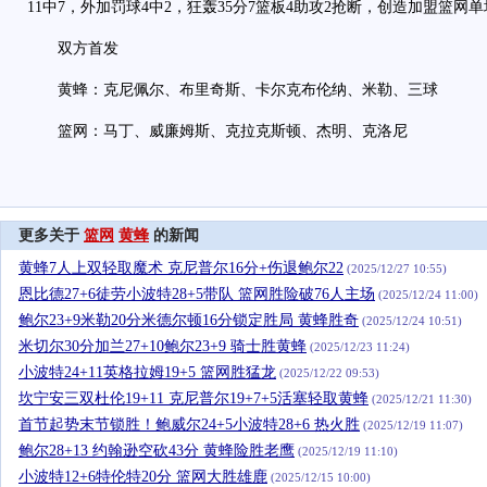
11中7，外加罚球4中2，狂轰35分7篮板4助攻2抢断，创造加盟篮网
双方首发
黄蜂：克尼佩尔、布里奇斯、卡尔克布伦纳、米勒、三球
篮网：马丁、威廉姆斯、克拉克斯顿、杰明、克洛尼
更多关于
篮网
黄蜂
的新闻
黄蜂7人上双轻取魔术 克尼普尔16分+伤退鲍尔22
(2025/12/27 10:55)
恩比德27+6徒劳小波特28+5带队 篮网胜险破76人主场
(2025/12/24 11:00)
鲍尔23+9米勒20分米德尔顿16分锁定胜局 黄蜂胜奇
(2025/12/24 10:51)
米切尔30分加兰27+10鲍尔23+9 骑士胜黄蜂
(2025/12/23 11:24)
小波特24+11英格拉姆19+5 篮网胜猛龙
(2025/12/22 09:53)
坎宁安三双杜伦19+11 克尼普尔19+7+5活塞轻取黄蜂
(2025/12/21 11:30)
首节起势末节锁胜！鲍威尔24+5小波特28+6 热火胜
(2025/12/19 11:07)
鲍尔28+13 约翰逊空砍43分 黄蜂险胜老鹰
(2025/12/19 11:10)
小波特12+6特伦特20分 篮网大胜雄鹿
(2025/12/15 10:00)