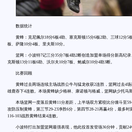
数据统计
黄蜂：克尼佩尔18分6板4助、塞克斯顿15分6板2助、三球12分5板
板、萨隆10分4板、里夫斯10分。
篮网：小波特7记三分35分7板4助2断创造加盟单场得分新高纪录、
克斯顿13分11板6助、沃尔夫10分7板、鲍威尔10分4助3断。
比赛回顾
黄蜂过去两场连续主场战胜公牛与猛龙收获2连胜，篮网过去4场连
雄鹿吞下4连败。本场黄蜂缺少格林、康诺顿与格威，篮网缺少托马
本场篮网一度落后黄蜂11分差距，上半场双方紧咬比分缠斗至59-
攻防压制黄蜂，第三节29-23净胜6分，第四节28-21再赢4分，最多
116-103战胜黄蜂结束4连败。
小波特打出加盟篮网最强表现，他此役首发登场36分钟，贡献24