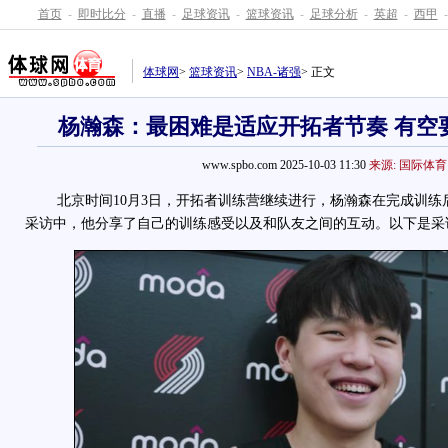
首页
-
即时比分
-
直播
-
足球资讯
-
篮球资讯
-
足球分析
-
英超
-
西甲
-
体球网
>
篮球资讯
>
NBA-诸强
> 正文
杨瀚森：最困难是适应开拓者节奏 有空
www.spbo.com 2025-10-03 11:30
来源: 国际体育
北京时间10月3日，开拓者训练营继续进行，
杨瀚森
在完成训练
采访中，他分享了自己的训练感受以及和队友之间的互动。以下是采