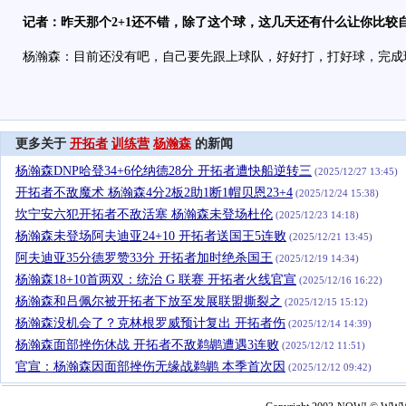
记者：昨天那个2+1还不错，除了这个球，这几天还有什么让你比较
杨瀚森：目前还没有吧，自己要先跟上球队，好好打，打好球，完成
更多关于
开拓者
训练营
杨瀚森
的新闻
杨瀚森DNP哈登34+6伦纳德28分 开拓者遭快船逆转三
(2025/12/27 13:45)
开拓者不敌魔术 杨瀚森4分2板2助1断1帽贝恩23+4
(2025/12/24 15:38)
坎宁安六犯开拓者不敌活塞 杨瀚森未登场杜伦
(2025/12/23 14:18)
杨瀚森未登场阿夫迪亚24+10 开拓者送国王5连败
(2025/12/21 13:45)
阿夫迪亚35分德罗赞33分 开拓者加时绝杀国王
(2025/12/19 14:34)
杨瀚森18+10首两双：统治 G 联赛 开拓者火线官宣
(2025/12/16 16:22)
杨瀚森和吕佩尔被开拓者下放至发展联盟撕裂之
(2025/12/15 15:12)
杨瀚森没机会了？克林根罗威预计复出 开拓者伤
(2025/12/14 14:39)
杨瀚森面部挫伤休战 开拓者不敌鹈鹕遭遇3连败
(2025/12/12 11:51)
官宣：杨瀚森因面部挫伤无缘战鹈鹕 本季首次因
(2025/12/12 09:42)