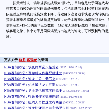
拓荒者过去10场常规赛的战绩为3胜7负，目前也是处于两连败当
拓荒者目前较为严重的问题是伤患多，包括比基韦士利和贺列迪在内
队在后卫和锋线的轮换深度下降，导致目前这套追求快速攻防转换的
荒者本赛季发挥最好的球员是艾迪查，此子本赛季均场得到25.8分、7.
更斩获31+19+10的豪华三双数据，但仍然无法带队战胜「独孤求
续客场之旅，首个对手是同样渴望走出连败的速龙，可以预料到的是
难。
更多关于
速龙
拓荒者
的新闻
NBA赛前简报：快艇挥军必灭拓荒者
(2025/12/26 15:18)
NBA赛前简报：塞尔特人作客死磕速龙
(2025/12/21 08:54)
NBA赛前简报：速龙「公」无不克
(2025/12/18 17:59)
NBA赛前简报：热火降「龙」可期
(2025/12/15 17:38)
NBA赛前简报：勇士复仇拓荒者问题不大
(2025/12/14 18:45)
NBA赛前简报：拓荒者作客欲擒鹈鹕
(2025/12/12 08:55)
NBA赛前简报：纽约人再挫速龙冇商量
(2025/12/10 08:21)
NBA赛前简报：速龙防守状态差主场恐失利
(2025/12/07 17:36)