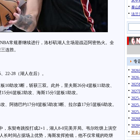
意甲
泰山
法兰
赛季NBA常规赛继续进行，洛杉矶湖人主场迎战迈阿密热火。全
获三连胜。
专
20
5、22-28（湖人在后）。
202
202
10助攻3断，斩获三双。此外，里夫斯26分4篮板11助攻、
202
15分6篮板2助攻、海斯15分5篮板1助攻。
202
、阿德巴约17分8篮板5助攻3断、拉尔森17分5篮板6助攻。
202
202
202
202
东契奇跳投打成2+1，湖人8-0完美开局。韦尔吃饼上演空
更多
人长时间占据场上优势，海斯发挥抢镜，他不仅常规的吃饼