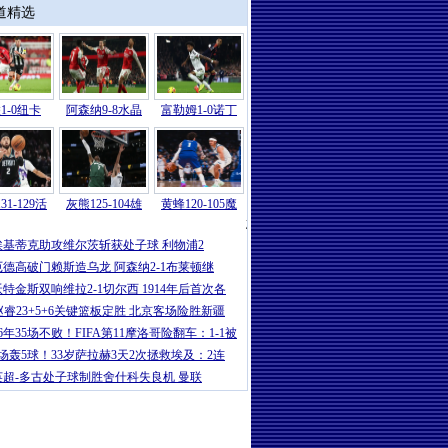
道精选
1-0纽卡
阿森纳9-8水晶
富勒姆1-0诺丁
31-129活
灰熊125-104雄
黄蜂120-105魔
意甲
|
卡卢卢破门伊尔迪兹建功 尤文2-
埃基蒂克助攻维尔茨斩获处子球 利物浦2
厄德高破门赖斯造乌龙 阿森纳2-1布莱顿继
沃特金斯双响维拉2-1切尔西 1914年后首次各
赵睿23+5+6关键篮板定胜 北京客场险胜新疆
16年35场不败！FIFA第11摩洛哥险翻车：1-1被
5场轰5球！33岁萨拉赫3天2次拯救埃及：2连
英超-多古处子球制胜舍什科失良机 曼联