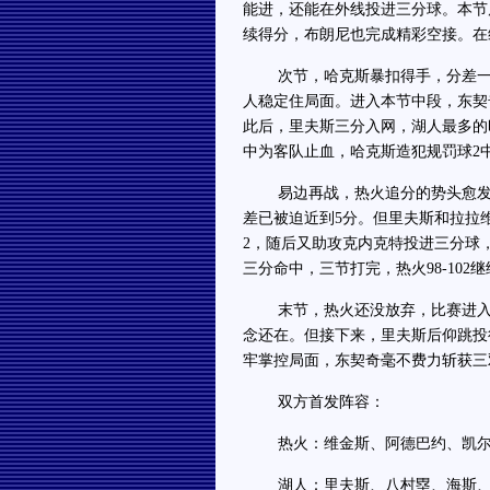
能进，还能在外线投进三分球。本节
续得分，布朗尼也完成精彩空接。在维
次节，哈克斯暴扣得手，分差一度
人稳定住局面。进入本节中段，东契
此后，里夫斯三分入网，湖人最多的
中为客队止血，哈克斯造犯规罚球2中
易边再战，热火追分的势头愈发凶
差已被迫近到5分。但里夫斯和拉拉
2，随后又助攻克内克特投进三分球，
三分命中，三节打完，热火98-102
末节，热火还没放弃，比赛进入最
念还在。但接下来，里夫斯后仰跳投得
牢掌控局面，东契奇毫不费力斩获三双
双方首发阵容：
热火：维金斯、阿德巴约、凯尔-
湖人：里夫斯、八村塁、海斯、