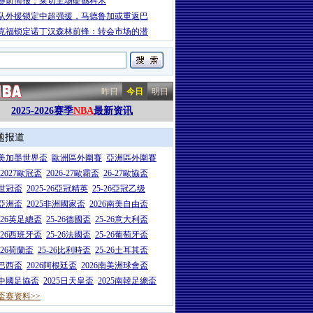
赛前简报：莱切主场硬撼科木
队外援锁定中超强援，马德鲁加或重返巴
克福锁定诺丁汉森林前锋：转会市场的潜
昨日
今日
明日
2025-2026赛季
NBA
最新资讯
题报道
26美加墨世界盃
歐洲區外圍賽
亞洲區外圍賽
6-2027歐冠盃
2026-27歐霸盃
26-27歐協盃
5世冠盃
2025-26亞冠精英
25-26亞冠乙级
7亞洲盃
2025非洲國家盃
2026南美自由盃
5-26英足總盃
25-26德國盃
25-26意大利盃
5-26西班牙盃
25-26法國盃
25-26葡萄牙盃
5-26荷蘭盃
25-26比利時盃
25-26土耳其盃
6巴西盃
2026阿根廷盃
2026南美洲球會盃
6中國足協盃
2025日天皇盃
2025南韓足總盃
盃赛资料>>