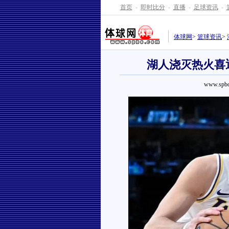
首页
-
即时比分
-
直播
-
足球资讯
-
体球网
>
篮球资讯
>
湖人浇灭热火喜迎
www.spbo