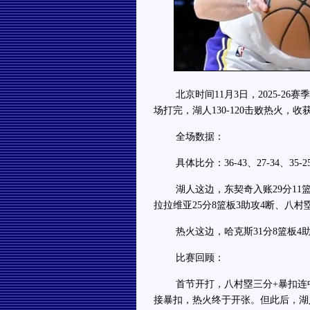
北京时间11月3日，2025-26
场打完，湖人130-120击败热火，收
全场数据：
具体比分：36-43、27-34、35-2
湖人这边，东契奇入账29分11篮板
拉拉维亚25分8篮板3助攻4断、八村塁
热火这边，哈克斯31分8篮板4助攻
比赛回顾：
首节开打，八村塁三分+暴扣连中，
接暴扣，热火终于开张。但此后，湖