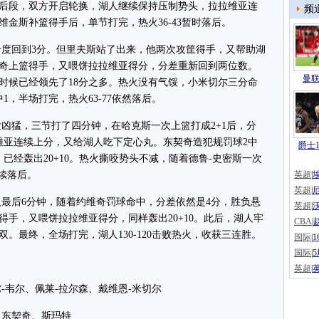
后段，双方开启轮换，湖人继续保持压制势头，拉拉维亚连
频
金斯补篮得手后，单节打完，热火36-43暂时落后。
回到3分。但里夫斯站了出来，他两次攻筐得手，又帮助湖
奇上篮得手，又喂饼拉拉维亚得分，分差重新回到两位数。
曼联
时候已经领先了18分之多。热火没有气馁，小米切尔三分命
1，半场打完，热火63-77依然落后。
猛，三节打了四分钟，在哈克斯一次上篮打成2+1后，分
维亚连续上分，又给湖人吃下定心丸。东契奇造犯规罚球2中
爵士1
已经轰出20+10。热火撕咬势头不减，随着德鲁-史密斯一次
继续落后。
英超
|
英超
|
后6分钟，随着约维奇罚球命中，分差依然是4分，胜负悬
英超
|
手，又喂饼拉拉维亚得分，同样轰出20+10。此后，湖人牢
CBA
|
。最终，全场打完，湖人130-120击败热火，收获三连胜。
国际
|
国际
|
英超
|
韦尔、佩莱-拉尔森、戴维恩-米切尔
东契奇、斯玛特