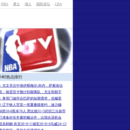
NBA
-
勇士
-
湖人
-
国际篮坛
-
CBA
4小时热点排行
：尤文关注中场伊斯梅尔-科内，萨索洛估
克：格雷茨卡预计到期离队，尤文和那不
：奥塔门迪符合巴萨的短期需求，但穆里
！辽宁铁人官宣一笔重量级签约，迪力穆
制胜10-0双杀76人 恩比德31+5武切三分超乔
已准备好在冬窗积极运作，出现合适机会
杀鹈鹕 布克30+9+5 锡安20+8+6马威24+13