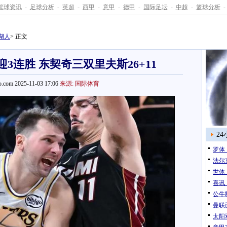
篮球资讯
-
足球分析
-
英超
-
西甲
-
意甲
-
德甲
-
国际足坛
-
中超
-
篮球分析
-
湖人
> 正文
3连胜 东契奇三双里夫斯26+11
.com 2025-11-03 17:06
来源: 国际体育
2
罗体
法尔
世体
喜讯
公牛
曼联
太阳双