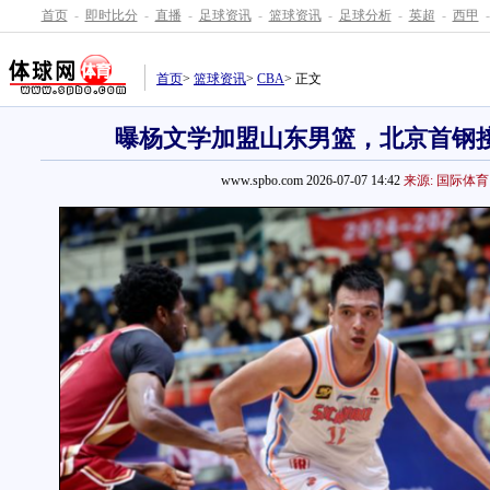
首页
-
即时比分
-
直播
-
足球资讯
-
篮球资讯
-
足球分析
-
英超
-
西甲
-
首页
>
篮球资讯
>
CBA
> 正文
曝杨文学加盟山东男篮，北京首钢
www.spbo.com 2026-07-07 14:42
来源: 国际体育