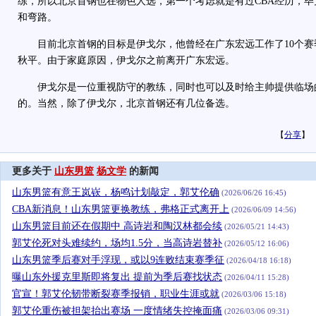
练，所以北京首钢也在物色人选，第一个考虑就是有过CBA经历，
和弯路。
目前北京首钢的目标是伊戈尔，他曾经在广东宏远工作了10个赛
秋平。由于家庭原因，伊戈尔之前离开广东宏远。
伊戈尔是一位重视防守的教练，同时也可以及时给主帅提供临场
的。当然，除了伊戈尔，北京首钢还有几位备选。
【
分享
】
更多关于
山东男篮
杨文学
的新闻
山东男篮有意王岚嵚，杨鸣计划敲定，郭艾伦确
(2026/06/26 16:45)
CBA新消息！山东男篮更换教练，弗格正式离开上
(2026/06/09 14:56)
山东男篮目前还在假期中 高诗岩和陶汉林都会续
(2026/05/21 14:43)
郭艾伦死对头难续约，场均1.5分，当高诗岩替补
(2026/05/12 16:06)
山东男篮季后赛对手浮现，或以9连败结束赛季征
(2026/04/18 16:18)
曝山东外援克里斯即将复出 提前为季后赛找状态
(2026/04/11 15:28)
官宣！郭艾伦韧带断裂赛季报销，职业生涯或就
(2026/03/06 15:18)
郭艾伦重伤被担架抬出赛场 一度情绪失控掩面痛
(2026/03/06 09:31)