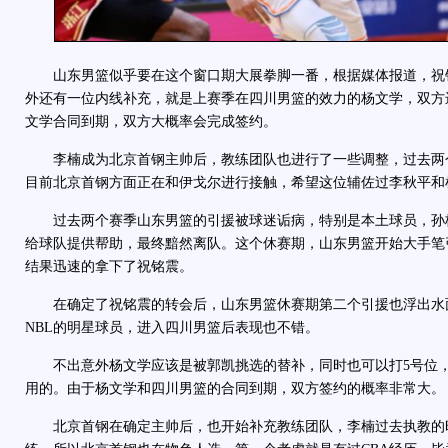
山东男篮似乎要在这个窗口期大展拳脚一番，根据媒体报道，祝
外还有一位内线补充，就是上赛季在四川男篮的效力的
杨文学
，双方
文学合同到期，双方大概率会完成签约。
李楠成为北京首钢主帅后，教练团队也进行了一些调整，过去两
目前北京首钢方面正在和伊戈尔进行接触，希望这位辅佐过李秋平和
过去两个赛季山东男篮的引援被球迷诟病，特别是本土球员，孙
给球队提供帮助，最终黯然离队。这个休赛期，山东男篮开始大手笔
结果迅速的拿下了祝铭震。
在确定了祝铭震的转会后，山东男篮休赛期第二个引援也浮出水
NBL的明星球员，进入四川男篮后表现也不错。
不出意外杨文学应该是被郭凯挑选的替补，同时也可以打5号位，
用的。由于杨文学和四川男篮的合同到期，双方签约的概率非常大。
北京首钢在确定主帅后，也开始补充教练团队，李楠过去执教的