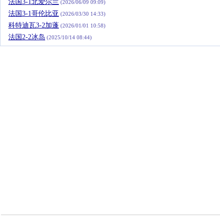
法国3-1北爱尔兰
(2026/06/09 09:09)
法国3-1哥伦比亚
(2026/03/30 14:33)
科特迪瓦3-2加蓬
(2026/01/01 10:58)
法国2-2冰岛
(2025/10/14 08:44)