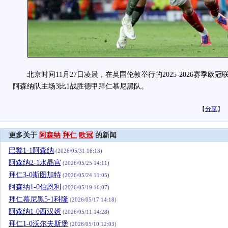
北京时间11月27日凌晨，在英国伦敦举行的2025-2026赛季欧
阿森纳队主场3比1战胜德甲拜仁慕尼黑队。
【
分享
】
更多关于
阿森纳
拜仁
欧冠
的新闻
巴黎1-1阿森纳
(2026/05/31 16:13)
阿森纳2-1水晶宫
(2026/05/25 14:11)
拜仁3-0斯图加特
(2026/05/24 11:05)
阿森纳1-0伯恩利
(2026/05/19 16:07)
拜仁慕尼黑5-1科隆
(2026/05/17 14:18)
阿森纳1-0西汉姆
(2026/05/11 14:28)
拜仁1-0沃尔夫斯堡
(2026/05/10 12:03)