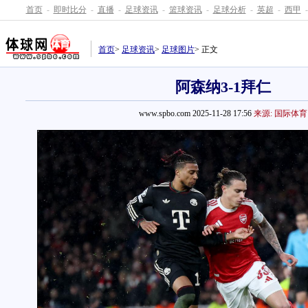
首页
-
即时比分
-
直播
-
足球资讯
-
篮球资讯
-
足球分析
-
英超
-
西甲
-
首页
>
足球资讯
>
足球图片
> 正文
阿森纳3-1拜仁
www.spbo.com 2025-11-28 17:56
来源: 国际体育