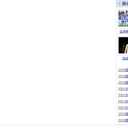
频
比利时
自由
2026
|
2026
|
2026
|
NBA
|
NBA
|
NBA
|
NBA
|
2026
|
2026
|