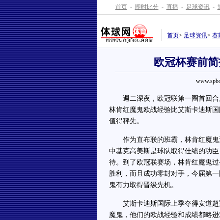
首页
-
即时比分
-
直播
-
足球资讯
-
首页
>
足球资讯
>
赛
欧冠杯赛前简
www.spbo
週二深夜，欧冠联第一圈首回合展
林肯红魔鬼欧战经验比艾斯卡迪斯国
值得秤先。
作为直布联的班霸，林肯红魔鬼近
中基克高美斯是球队取得佳绩的功臣
待。到了欧冠联赛场，林肯红魔鬼过
胜利，而且成功零封对手，今届第一
鬼有力取得晋级先机。
艾斯卡迪斯国际上季夺得安道超冠
魔鬼，他们的欧战经验和成绩都略逊