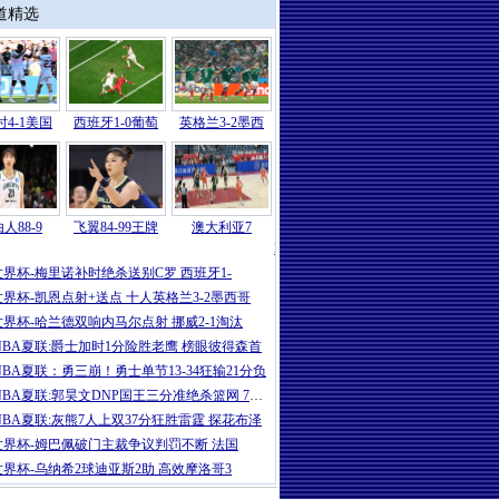
道精选
4-1美国
西班牙1-0葡萄
英格兰3-2墨西
人88-9
飞翼84-99王牌
澳大利亚7
2026
|
世界杯-东道主全止步16强！比利时
世界杯-梅里诺补时绝杀送别C罗 西班牙1-
世界杯-凯恩点射+送点 十人英格兰3-2墨西哥
世界杯-哈兰德双响内马尔点射 挪威2-1淘汰
NBA夏联:爵士加时1分险胜老鹰 榜眼彼得森首
NBA夏联：勇三崩！勇士单节13-34狂输21分负
NBA夏联:郭昊文DNP国王三分准绝杀篮网 7号秀
NBA夏联:灰熊7人上双37分狂胜雷霆 探花布泽
世界杯-姆巴佩破门主裁争议判罚不断 法国
世界杯-乌纳希2球迪亚斯2助 高效摩洛哥3