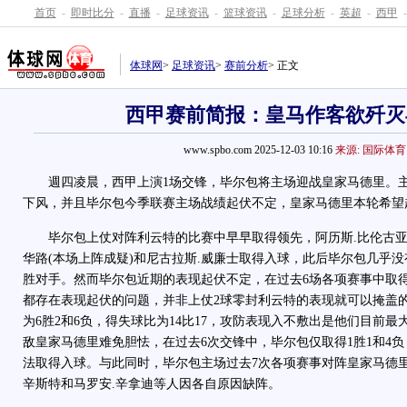
首页
-
即时比分
-
直播
-
足球资讯
-
篮球资讯
-
足球分析
-
英超
-
西甲
-
体球网
>
足球资讯
>
赛前分析
> 正文
西甲赛前简报：皇马作客欲歼灭
www.spbo.com 2025-12-03 10:16
来源: 国际体育
週四凌晨，西甲上演1场交锋，毕尔包将主场迎战皇家马德里。主
下风，并且毕尔包今季联赛主场战绩起伏不定，皇家马德里本轮希望
毕尔包上仗对阵利云特的比赛中早早取得领先，阿历斯.比伦古亚送
华路(本场上阵成疑)和尼古拉斯.威廉士取得入球，此后毕尔包几乎
胜对手。然而毕尔包近期的表现起伏不定，在过去6场各项赛事中取得
都存在表现起伏的问题，并非上仗2球零封利云特的表现就可以掩盖
为6胜2和6负，得失球比为14比17，攻防表现入不敷出是他们目前
敌皇家马德里难免胆怯，在过去6次交锋中，毕尔包仅取得1胜1和4
法取得入球。与此同时，毕尔包主场过去7次各项赛事对阵皇家马德里
辛斯特和马罗安.辛拿迪等人因各自原因缺阵。