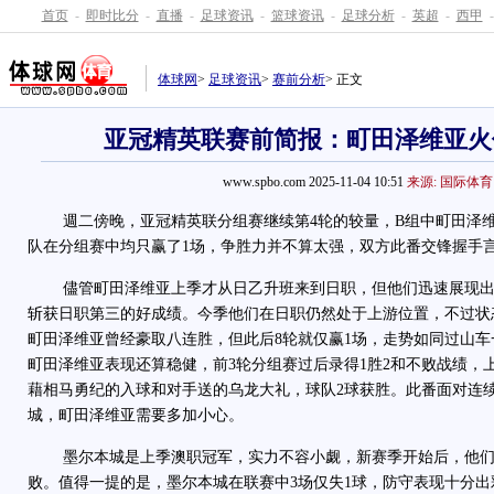
首页
-
即时比分
-
直播
-
足球资讯
-
篮球资讯
-
足球分析
-
英超
-
西甲
-
体球网
>
足球资讯
>
赛前分析
> 正文
亚冠精英联赛前简报：町田泽维亚火
www.spbo.com 2025-11-04 10:51
来源: 国际体育
週二傍晚，亚冠精英联分组赛继续第4轮的较量，B组中町田泽维
队在分组赛中均只赢了1场，争胜力并不算太强，双方此番交锋握手
儘管町田泽维亚上季才从日乙升班来到日职，但他们迅速展现出惊人的
斩获日职第三的好成绩。今季他们在日职仍然处于上游位置，不过状
町田泽维亚曾经豪取八连胜，但此后8轮就仅赢1场，走势如同过山
町田泽维亚表现还算稳健，前3轮分组赛过后录得1胜2和不败战绩，
藉相马勇纪的入球和对手送的乌龙大礼，球队2球获胜。此番面对连
城，町田泽维亚需要多加小心。
墨尔本城是上季澳职冠军，实力不容小觑，新赛季开始后，他们在
败。值得一提的是，墨尔本城在联赛中3场仅失1球，防守表现十分