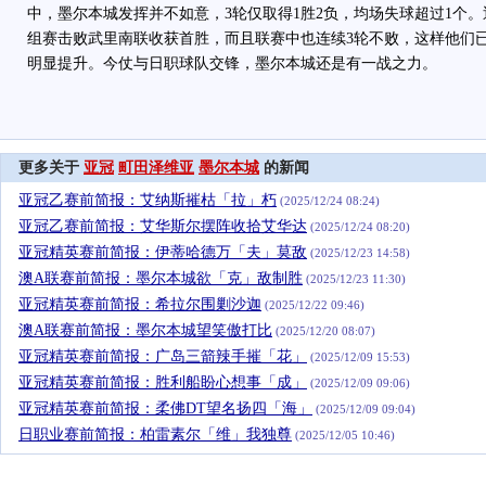
中，墨尔本城发挥并不如意，3轮仅取得1胜2负，均场失球超过1个
组赛击败武里南联收获首胜，而且联赛中也连续3轮不败，这样他们
明显提升。今仗与日职球队交锋，墨尔本城还是有一战之力。
更多关于
亚冠
町田泽维亚
墨尔本城
的新闻
亚冠乙赛前简报：艾纳斯摧枯「拉」朽
(2025/12/24 08:24)
亚冠乙赛前简报：艾华斯尔摆阵收拾艾华达
(2025/12/24 08:20)
亚冠精英赛前简报：伊蒂哈德万「夫」莫敌
(2025/12/23 14:58)
澳A联赛前简报：墨尔本城欲「克」敌制胜
(2025/12/23 11:30)
亚冠精英赛前简报：希拉尔围剿沙迦
(2025/12/22 09:46)
澳A联赛前简报：墨尔本城望笑傲打比
(2025/12/20 08:07)
亚冠精英赛前简报：广岛三箭辣手摧「花」
(2025/12/09 15:53)
亚冠精英赛前简报：胜利船盼心想事「成」
(2025/12/09 09:06)
亚冠精英赛前简报：柔佛DT望名扬四「海」
(2025/12/09 09:04)
日职业赛前简报：柏雷素尔「维」我独尊
(2025/12/05 10:46)