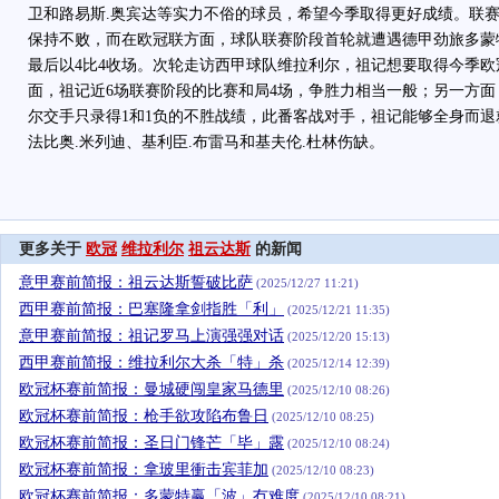
卫和路易斯.奥宾达等实力不俗的球员，希望今季取得更好成绩。联赛
保持不败，而在欧冠联方面，球队联赛阶段首轮就遭遇德甲劲旅多蒙
最后以4比4收场。次轮走访西甲球队维拉利尔，祖记想要取得今季
面，祖记近6场联赛阶段的比赛和局4场，争胜力相当一般；另一方面
尔交手只录得1和1负的不胜战绩，此番客战对手，祖记能够全身而
法比奥.米列迪、基利臣.布雷马和基夫伦.杜林伤缺。
更多关于
欧冠
维拉利尔
祖云达斯
的新闻
意甲赛前简报：祖云达斯誓破比萨
(2025/12/27 11:21)
西甲赛前简报：巴塞隆拿剑指胜「利」
(2025/12/21 11:35)
意甲赛前简报：祖记罗马上演强强对话
(2025/12/20 15:13)
西甲赛前简报：维拉利尔大杀「特」杀
(2025/12/14 12:39)
欧冠杯赛前简报：曼城硬闯皇家马德里
(2025/12/10 08:26)
欧冠杯赛前简报：枪手欲攻陷布鲁日
(2025/12/10 08:25)
欧冠杯赛前简报：圣日门锋芒「毕」露
(2025/12/10 08:24)
欧冠杯赛前简报：拿玻里衝击宾菲加
(2025/12/10 08:23)
欧冠杯赛前简报：多蒙特赢「波」冇难度
(2025/12/10 08:21)