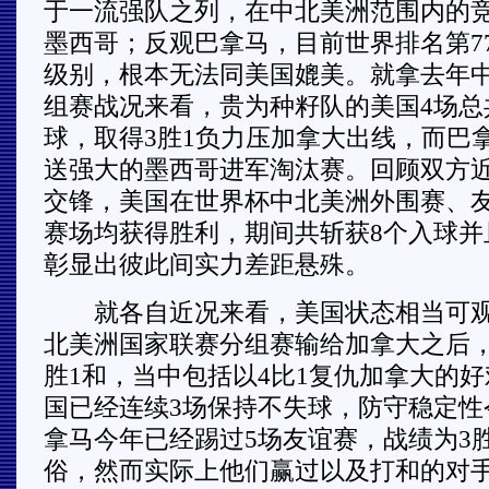
于一流强队之列，在中北美洲范围内的
墨西哥；反观巴拿马，目前世界排名第7
级别，根本无法同美国媲美。就拿去年
组赛战况来看，贵为种籽队的美国4场总共
球，取得3胜1负力压加拿大出线，而巴
送强大的墨西哥进军淘汰赛。回顾双方近
交锋，美国在世界杯中北美洲外围赛、
赛场均获得胜利，期间共斩获8个入球并
彰显出彼此间实力差距悬殊。
就各自近况来看，美国状态相当可观
北美洲国家联赛分组赛输给加拿大之后，
胜1和，当中包括以4比1复仇加拿大的
国已经连续3场保持不失球，防守稳定性
拿马今年已经踢过5场友谊赛，战绩为3胜
俗，然而实际上他们赢过以及打和的对