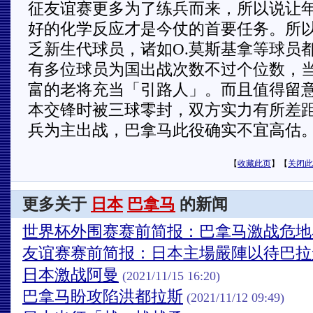
征友谊赛更多为了练兵而来，所以说让
好的化学反应才是今仗的首要任务。所
乏新生代球员，诸如O.莫斯基拿等球员
有多位球员为国出战次数不过个位数，
富的老将充当「引路人」。而且值得留
本交锋时被三球零封，双方实力有所差
兵为主出战，巴拿马此役确实不宜高估
【
收藏此页
】【
关闭此
更多关于
日本
巴拿马
的新闻
世界杯外围赛赛前简报：巴拿马激战危地
友谊赛赛前简报：日本主場嚴陣以待巴拉
日本激战阿曼
(2021/11/15 16:20)
巴拿马盼攻陷洪都拉斯
(2021/11/12 09:49)