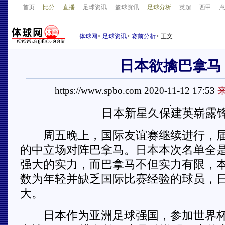
首页
-
比分
-
直播
-
足球资讯
-
篮球资讯
-
足球分析
-
英超
-
西甲
-
体球网
>
足球资讯
>
赛前分析
> 正文
日本欲擒巴拿马
https://www.spbo.com 2020-11-12 17:53
日本新星久保建英崭露
周五晚上，国际友谊赛继续进行，届
的中立场对阵巴拿马。日本本次名单全
强大的实力，而巴拿马不但实力有限，
数为年轻并缺乏国际比赛经验的球员，
大。
日本作为亚洲足球强国，参加世界杯