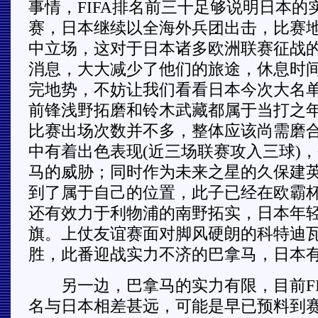
事情，FIFA排名前三十足够说明日本的
赛，日本继续以全海外兵团出击，比赛
中立场，这对于日本诸多欧洲联赛征战
消息，大大减少了他们的旅途，休息时
完地势，不妨让我们看看日本今次大名
前锋浅野拓磨和铃木武藏都属于当打之
比赛出场次数并不多，整体应该尚需磨
中有着出色表现(近三场联赛攻入三球)
马的威胁；同时作为未来之星的久保建
到了属于自己的位置，此子已经在欧霸
还有效力于利物浦的南野拓实，日本年
旗。上仗友谊赛面对脚风硬朗的科特迪瓦
胜，此番迎战实力不济的巴拿马，日本
另一边，巴拿马的实力有限，目前FIF
名与日本相差甚远，可能是早已预料到