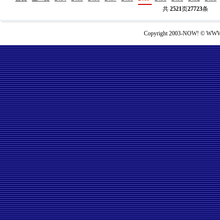
共
2521
页
27723
条
Copyright 2003-NOW! © WWW