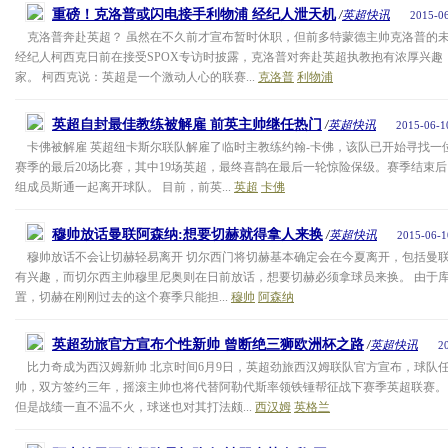
重磅！克洛普或闪电接手利物浦 经纪人泄天机
/
英超快讯
2015-06
克洛普奔赴英超？ 虽然在不久前才宣布暂时休职，但前多特蒙德主帅克洛普的
经纪人柯西克日前在接受SPOX专访时披露，克洛普对奔赴英超执教抱有浓厚兴趣
家。 柯西克说：英超是一个激动人心的联赛...
克洛普
利物浦
英超自封最佳教练被解雇 前英主帅继任热门
/
英超快讯
2015-06-1
卡佛被解雇 英超纽卡斯尔联队解雇了临时主教练约翰-卡佛，该队已开始寻找一位
赛季的最后20场比赛，其中19场英超，最终喜鹊在最后一轮惊险保级。赛季结束
组成员斯通一起离开球队。 目前，前英...
英超
卡佛
穆帅放话曼联阿森纳:想要切赫就得拿人来换
/
英超快讯
2015-06-1
穆帅放话不会让切赫轻易离开 切尔西门将切赫基本确定会在今夏离开，包括曼
有兴趣，而切尔西主帅穆里尼奥则在日前放话，想要切赫必须拿球员来换。 由于
置，切赫在刚刚过去的这个赛季只能担...
穆帅
阿森纳
英超劲旅官方宣布个性新帅 曾断绝三狮欧洲杯之路
/
英超快讯
2
比力奇成为西汉姆新帅 北京时间6月9日，英超劲旅西汉姆联队官方宣布，球队
帅，双方签约三年，摇滚主帅也将代替阿勒代斯率领铁锤帮征战下赛季英超联赛。
但是战绩一直不温不火，球迷也对其打法颇...
西汉姆
英格兰