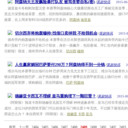
阿森纳天王发飙险暴打队友 被骂贪婪自私(图)
/
英超快讯
2015-06
迪亚兹今冬刚刚加盟汉堡 本赛季阿森纳核心大腿桑切斯在兵工厂奉献完美首季
意志力深受枪迷喜爱，然而，回到智利国家队，桑切斯的麻烦却接踵而来。 据CN
披露，在上周末智利1比0战胜萨尔瓦多的...
阿森纳
迪亚兹
切尔西弃将炮轰穆帅:找借口卖掉我 不给我机会
/
英超快讯
2015-0
德布劳内炮轰穆帅不给机会 本赛季在沃尔夫斯堡踢得风生水起的德布劳内如今
累计贡献了15个进球还有25个助攻，身价一路飙升，包括曼城、拜仁在内的多家豪
日邮报》报道，德布劳内本人在接受采...
切尔西
穆帅
人生赢家躺冠巴萨要付290万？阿森纳得不到一分钱
/
英超快讯
2
维尔马伦本赛季仅出场65分钟 巴萨周末力克尤文拿下三冠王，维尔马伦被誉作人生
镑从阿森纳转投巴萨，由于伤病缠身，他整个赛季仅在西甲收官战上场65分钟，但
城的冠军奖牌，堪称躺冠，而在阿森纳...
巴萨
阿森纳
德赫亚卡西互不理睬 皇马重购埋下一颗巨雷？
/
英超快讯
2015-06
《阿斯报》报道卡西和德赫亚见面互不理睬 种种迹象表明，皇马已经非常接近
成功，这位24岁的西班牙国门可以担保皇马门将位置十年无忧。不过眼下最现实
西该怎么办？ 来自西班牙《阿斯报》在...
德赫亚
卡西
皇马
首页
上一页
2484
2485
2486
2487
2488
2489
2490
2491
2492
2493