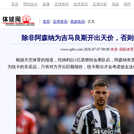
首页
-
即时比分
-
直播
-
足球资讯
-
篮球资讯
-
足球分析
-
英超
-
西甲
-
首页
>
足球资讯
>
英超快讯
> 正文
除非阿森纳为吉马良斯开出天价，否则
www.spbo.com 2026-07-07 09:08
来源: 国际体育
根据天空体育的报道，托纳利以1亿英镑转会离队后，阿森纳有意
为纽卡的非卖品，只有对方开出巨额报价，纽卡斯尔才会考虑放走这