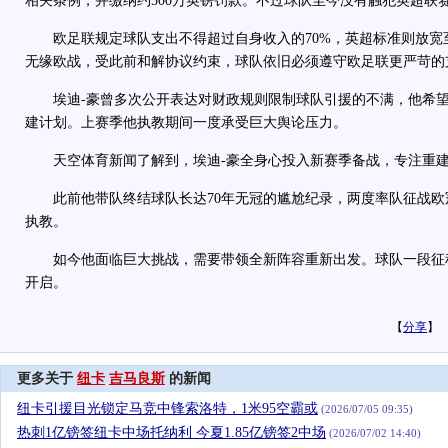
相关条例，并缴纳约500万英镑罚款。不过球队至今没有触犯英超联
欧足联规定球队支出不得超过自身收入的70%，英超标准则放宽至
无缘欧战，受此前和解协议约束，球队依旧必须遵守欧足联更严苛的
埃迪-豪曾多次公开表达对财政规则限制球队引援的不满，他希望
建计划。上赛季他执教期间一度承受巨大舆论压力。
天空体育新闻了解到，埃迪-豪全身心投入新赛季备战，专注重建
此前他带队终结球队长达70年无冠的尴尬纪录，两度率队征战欧
执教。
如今他面临巨大挑战，需要带领全新阵容重新出发。球队一段征
开启。
【
分享
】
更多关于
纽卡
吉马良斯
的新闻
纽卡引援目光锁定马竞中锋索洛特，1米95空霸或
(2026/07/05 09:35)
热刺1亿镑签纽卡中场托纳利 今夏1.85亿镑签2中场
(2026/07/02 14:40)