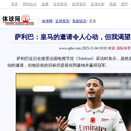
首页
-
即时比分
-
直播
-
足球资讯
-
篮球资讯
-
足球分析
-
英超
-
西甲
-
体球网
>
足球资讯
>
英超快讯
> 正文
萨利巴：皇马的邀请令人心动，但我渴望
www.spbo.com 2025-11-04 10:03
来源: 国际体育
萨利巴近日在接受法国电视节目《Telefoot》采访时表示，虽
动的邀请，但他目前的目标仍是留在阿森纳并赢得冠军。