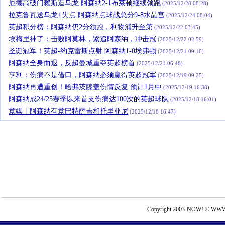
厄德高破门赖斯造乌龙 阿森纳2-1布莱顿继续领跑
(2025/12/28 08:28)
拉克鲁瓦送乌龙+失点 阿森纳点球战总分9-8水晶宫
(2025/12/24 08:04)
英超积分榜：阿森纳仍2分领跑，利物浦升至第
(2025/12/22 03:45)
埃梅里神了：击败阿莫林，紧追阿森纳，冲击冠
(2025/12/22 02:59)
圣诞冠军！英超-约克雷斯点射 阿森纳1-0埃弗顿
(2025/12/21 09:16)
阿森纳全身而退，反超曼城重夺英超榜首
(2025/12/21 06:48)
亨利：伤病不是借口，阿森纳必须赢得英超冠军
(2025/12/19 09:25)
阿森纳再遭重创！哈弗茨膝盖伤情反复 预计1月中
(2025/12/19 16:38)
阿森纳成24/25赛季以来首支伤病达100次的英超球队
(2025/12/18 16:01)
意媒丨阿森纳有意巴特萨吉和托里亚尼
(2025/12/18 16:47)
Copyright 2003-NOW! © WWW