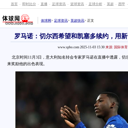
首页
-
即时比分
-
直播
-
足球资讯
-
篮球资讯
-
足球分析
-
英超
-
西甲
-
体球网
>
足球资讯
>
英超快讯
> 正文
罗马诺：切尔西希望和凯塞多续约，用新
www.spbo.com 2025-11-03 15:30
来源: 国际体育
北京时间11月3日，意大利知名转会专家罗马诺在直播中透露，切
来奖励他的出色表现。