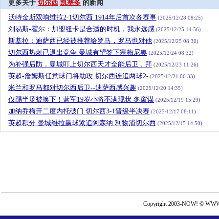
更多关于
切尔西
凯塞多
的新闻
沃特金斯双响维拉2-1切尔西 1914年后首次各赛事
(2025/12/28 08:25)
刘易斯-霍尔：加盟纽卡是合适的时机，我永远感
(2025/12/25 14:56)
斯基拉：迪萨西已经被推荐给罗马，罗马也对他
(2025/12/25 08:30)
切尔西热刺已退出竞争 曼城有望签下塞梅尼奥
(2025/12/24 08:32)
为补强后防，曼城盯上切尔西天才全能后卫，拜
(2025/12/23 11:26)
英超-詹姆斯任意球门将助攻 切尔西连追两球2-
(2025/12/21 06:33)
米兰和罗马都对切尔西后卫--迪萨西感兴趣
(2025/12/20 14:35)
仅踢半场被换下！蓝军19岁小将不满现状 冬窗谋
(2025/12/19 15:29)
加纳乔梅开二度内托破门 切尔西3-1晋级半决赛
(2025/12/17 08:11)
英超积分 曼城维拉赢球紧追阿森纳 利物浦切尔西
(2025/12/15 14:50)
Copyright 2003-NOW! © WWW