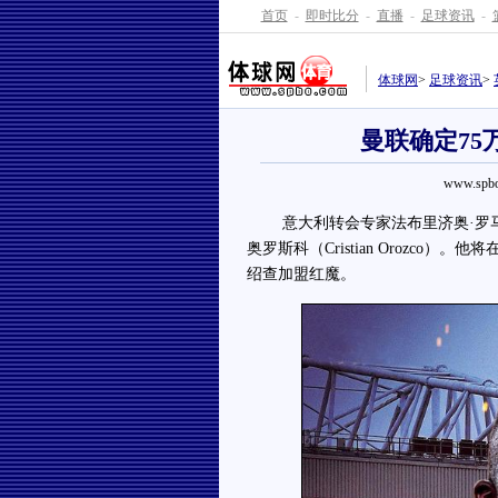
首页
-
即时比分
-
直播
-
足球资讯
-
体球网
>
足球资讯
>
曼联确定7
www.spbo
意大利转会专家法布里济奥·
罗
奥罗斯科（Cristian Orozco
绍查加盟红魔。