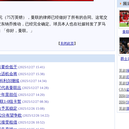
频
（75万英镑），曼联的律师已经做好了所有的合同。这笔交
安东纳乔推动，已经完全确定。球员本人也在社媒转发了罗马
表示：「你好，曼联。」
曼联
【
关闭此页
】
爵士1
月要价低于
(2025/12/27 15:41)
英超
|
合适机会将
(2025/12/27 15:38)
英超
|
科利尔继续
(2025/12/27 14:34)
英超
|
度代表曼联出
(2025/12/27 14:28)
CBA
|
十年里担任
(2025/12/27 14:20)
国际
|
联1-0纽卡暂
(2025/12/27 08:36)
国际
|
给予其稳定
英超
|
(2025/12/26 15:08)
12分有望争欧
(2025/12/26 14:22)
只接受租借
(2025/12/26 10:52)