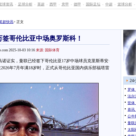
篮球资讯
-
足球分析
-
英超
-
西甲
-
意甲
-
德甲
-
国际足坛
-
中超
-
篮球分析
-
英超快讯
> 正文
5万签哥伦比亚中场奥罗斯科！
.com 2025-10-03 10:16
来源: 国际体育
马诺
证实，曼联已经签下哥伦比亚17岁中场球员克里斯蒂安·
）。他将在2026年7月年满18岁时，正式从哥伦比亚国内俱乐部福塔雷
2
罗体
法尔
世体
喜讯
公牛
曼联
太阳双