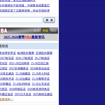
赛前简报：莱切主场硬撼科木
队外援锁定中超强援，马德鲁加或重返巴
克福锁定诺丁汉森林前锋：转会市场的潜
昨日
今日
明日
2025-2026赛季
NBA
最新资讯
题报道
26美加墨世界盃
歐洲區外圍賽
亞洲區外圍賽
6-2027歐冠盃
2026-27歐霸盃
26-27歐協盃
5世冠盃
2025-26亞冠精英
25-26亞冠乙级
7亞洲盃
2025非洲國家盃
2026南美自由盃
5-26英足總盃
25-26德國盃
25-26意大利盃
5-26西班牙盃
25-26法國盃
25-26葡萄牙盃
5-26荷蘭盃
25-26比利時盃
25-26土耳其盃
6巴西盃
2026阿根廷盃
2026南美洲球會盃
6中國足協盃
2025日天皇盃
2025南韓足總盃
盃赛资料>>