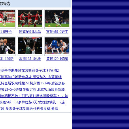
道精选
1-0纽卡
阿森纳9-8水晶
富勒姆1-0诺丁
31-129活
灰熊125-104雄
黄蜂120-105魔
意甲
|
卡卢卢破门伊尔迪兹建功 尤文2-
埃基蒂克助攻维尔茨斩获处子球 利物浦2
厄德高破门赖斯造乌龙 阿森纳2-1布莱顿继
沃特金斯双响维拉2-1切尔西 1914年后首次各
赵睿23+5+6关键篮板定胜 北京客场险胜新疆
16年35场不败！FIFA第11摩洛哥险翻车：1-1被
5场轰5球！33岁萨拉赫3天2次拯救埃及：2连
英超-多古处子球制胜舍什科失良机 曼联