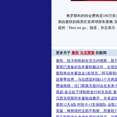
奥罗斯科的转会费将是100万美元
易由曼联的南美区首席球探朱塞佩·
诺的「Here we go」报道，并且
更多关于
曼联
马克莱莱
的新闻
曼联、纽卡和热刺在关注内维斯，新
曼联已准备好在冬窗积极运作，出现
曼联将在冬窗送走5名球员，阿马斯和
迎赛季首秀，马拉西亚时隔11个月再
费迪南德：拉门斯毫无疑问会在未来
英超-多古处子球制胜舍什科失良机 曼
贝西克塔斯想冬窗租借桑乔，并承诺
曼联12天4战,对纽卡+3支保级队,全取
英媒：梅努很想去那不勒斯，而曼联