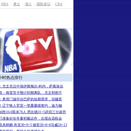
NBA
-
勇士
-
湖人
-
国际篮坛
-
CBA
4小时热点排行
：尤文关注中场伊斯梅尔-科内，萨索洛估
克：格雷茨卡预计到期离队，尤文和那不
：奥塔门迪符合巴萨的短期需求，但穆里
！辽宁铁人官宣一笔重量级签约，迪力穆
制胜10-0双杀76人 恩比德31+5武切三分超乔
已准备好在冬窗积极运作，出现合适机会
杀鹈鹕 布克30+9+5 锡安20+8+6马威24+13