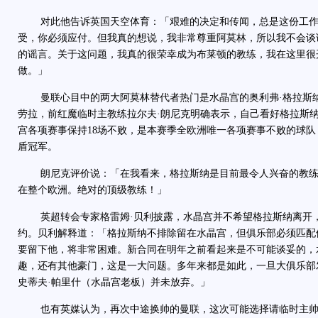
对此他告诉英国天空体育：「艰难的决定和传闻，总是这份工作
受，你必须应付。但我真的想说，我非常尊重阿莫林，所以我不会谈
的谣言。关于这问题，我真的很荣幸成为布莱顿的教练，我在这里很
做。」
曼联心目中的两大阿莫林替代者热门是水晶宫的奥利弗·格拉斯纳
劳拉，前红魔临时主教练拉尔夫·朗尼克明确表示，自己看好格拉斯
宫各项赛事保持18场不败，是本赛季全欧洲唯一各项赛事不败的球
盾冠军。
朗尼克评价说：「在我看来，格拉斯纳是目前最令人兴奋的教练
在整个欧洲。绝对的顶级教练！」
英超转会专家格雷姆·贝利披露，水晶宫并不希望格拉斯纳离开，
约。贝利解释道：「格拉斯纳不排除留在水晶宫，但俱乐部必须匹配
要留下他，将非常困难。新合同在明年之前看起来是不可能谈妥的，
趣，还有其他豪门，这是一大问题。多年来都是如此，一旦大俱乐部
史蒂夫·帕里什（水晶宫老板）并未放弃。」
也有英媒认为，再次中途换帅的曼联，这次可能选择请临时主帅