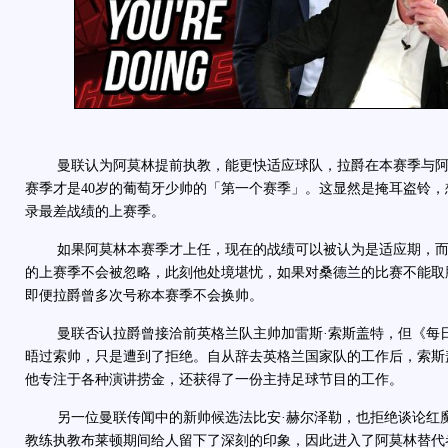
曼联认为阿莫林提前执教，能更快适应球队，拉爵在本赛季与阿
赛季才是40岁的葡萄牙少帅的「第一个赛季」。这显然是掩耳盗铃
录最差战绩的上赛季。
如果阿莫林本赛季才上任，现在的战绩可以被认为是适应期，而由
的上赛季不会被忽略，此刻他处境堪忧，如果对桑德兰的比赛不能取
即便拉爵曾多次号称本赛季不会换帅。
曼联否认拉爵曾接洽前英格兰队主帅加雷斯·索斯盖特，但《每日
晤过索帅，只是遭到了拒绝。自从辞去英格兰国家队的工作后，索斯
他专注于各种演讲捞金，还获得了一份主持足球节目的工作。
另一位曼联传闻中的新帅候选法比安·赫尔泽勒，也拒绝谈论红魔
教练执教布莱顿期间给人留下了深刻的印象，因此进入了阿莫林替代